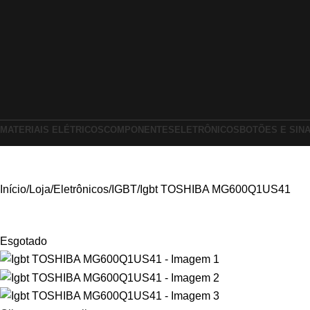
MATERIAIS ELÉTRICOS
COMPONENTES
ELETRÔNICOS
BOTÕES E SIN
Início
Loja
Eletrônicos
IGBT
Igbt TOSHIBA MG600Q1US41
Esgotado