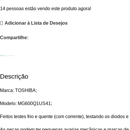
14
pessoas estão vendo este produto agora!
Adicionar à Lista de Desejos
Compartilhe:
Descrição
Marca: TOSHIBA;
Modelo: MG600Q1US41;
Feitos testes frio e quente (com corrente), testando os diodos e 
As peças podem ter pequenas avarias mecânicas e marcas de 