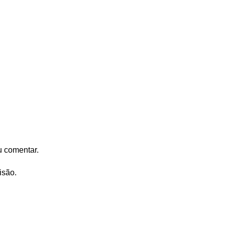
u comentar.
isão.