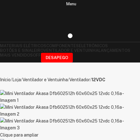
Menu
MATERIAIS ELÉTRICOS
COMPONENTES
ELETRÔNICOS
BOTÕES E SINALEIRO
VENTILADOR E VENTUINHA
LANÇAMENTOS
MAIS VENDIDOS
OFF
DESAPEGO
Início
Loja
Ventilador e Ventuinha
Ventilador
12VDC
Clique para ampliar