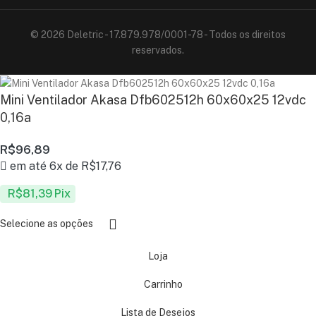
© 2026 Deletric - 17.879.978/0001-78 - Todos os direitos
reservados.
Mini Ventilador Akasa Dfb602512h 60x60x25 12vdc
0,16a
R$
96,89
em até 6x de
R$
17,76
R$
81,39
Pix
Selecione as opções
Loja
Carrinho
Lista de Desejos