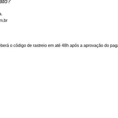
ato?
a.
m.br
ceberá o código de rastreio em até 48h após a aprovação do p