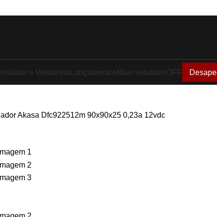
ntilador e Ventuinha
Lançamentos
Mais vendidos
OFF
Desape
ilador Akasa Dfc922512m 90x90x25 0,23a 12vdc