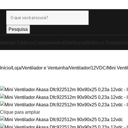
anhe
+17% OFF
nos pagamentos com o
PIX
!
Pesquisa
ateriais Elétricos
Componentes
Eletrônicos
Botões e Sinaleiro
Ve
Início
Loja
Ventilador e Ventuinha
Ventilador
12VDC
Mini Vent
Clique para ampliar