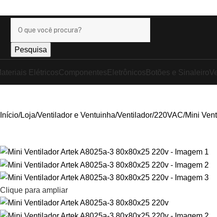
anhe
+17% OFF
nos pagamentos com o
PIX
!
Pesquisa
ateriais Elétricos
Componentes
Eletrônicos
Botões e Sinaleiro
Ve
Início
Loja
Ventilador e Ventuinha
Ventilador
220VAC
Mini Ven
Clique para ampliar