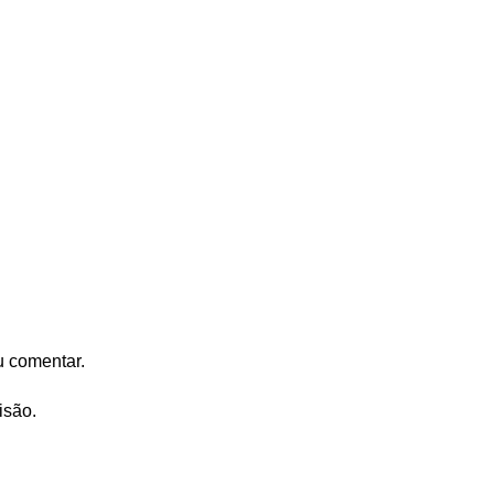
u comentar.
isão.