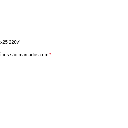
0x25 220v”
órios são marcados com
*