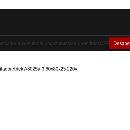
ntilador e Ventuinha
Lançamentos
Mais vendidos
OFF
Desape
tilador Artek A8025a-3 80x80x25 220v