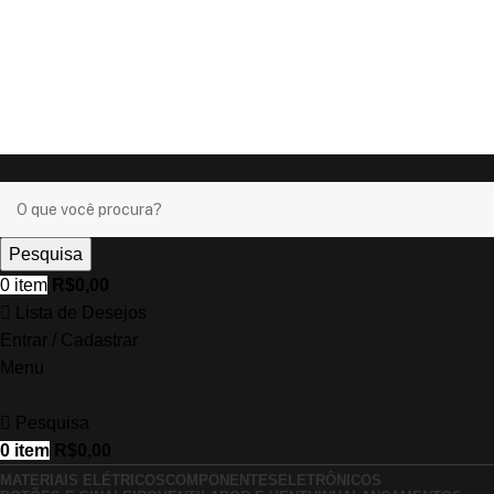
Ganhe
+17% OFF
nos pagamentos com o
PIX
!
Ganhe
+17% OFF
nos pagamentos com o
PIX
!
Pesquisa
0
item
R$
0,00
Lista de Desejos
Entrar / Cadastrar
Menu
Pesquisa
0
item
R$
0,00
MATERIAIS ELÉTRICOS
COMPONENTES
ELETRÔNICOS