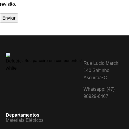
revisão.
Seu parceiro em componentes!
Rua Lucio Marchi
140 Saltinho
Ascurra/SC
Whatsapp: (47)
98929-6467
Departamentos
Materiais Elétricos