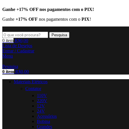
Ganhe
+17% OFF
nos pagamentos com o
PIX
!
Ganhe
+17% OFF
nos pagamentos com o
PIX
!
Pesquisa
0
item
R$
0,00
Lista de Desejos
Entrar / Cadastrar
Menu
Pesquisa
0
item
R$
0,00
Materiais Elétricos
Contator
110V
220V
12V
24V
Acessórios
Bobina
Grandes