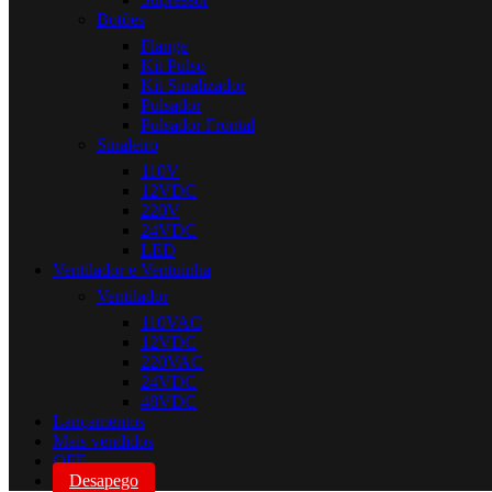
Botões
Flange
Kit Pulso
Kit Sinalizador
Pulsador
Pulsador Frontal
Sinaleiro
110V
12VDC
220V
24VDC
LED
Ventilador e Ventuinha
Ventilador
110VAC
12VDC
220VAC
24VDC
48VDC
Lançamentos
Mais vendidos
OFF
Desapego