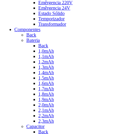
Emêrgencia 220V
Emêrgencia 24V
Estado Sólido
Temporizador
Transformador
Componentes
Back
Bateria
Back
1,0mAh
1,1mAh
1,2mAh
1,3mAh
1,4mAh
1,5mAh
1,6mAh
1,7mAh
1,8mAh
1,9mAh
2,0mAh
2,1mAh
2,2mAh
2,3mAh
Capacitor
Back