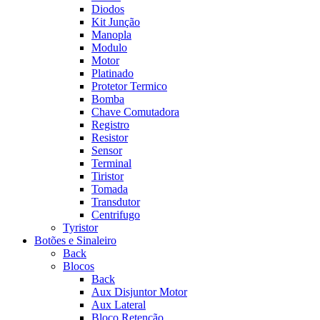
Diodos
Kit Junção
Manopla
Modulo
Motor
Platinado
Protetor Termico
Bomba
Chave Comutadora
Registro
Resistor
Sensor
Terminal
Tiristor
Tomada
Transdutor
Centrifugo
Tyristor
Botões e Sinaleiro
Back
Blocos
Back
Aux Disjuntor Motor
Aux Lateral
Bloco Retenção