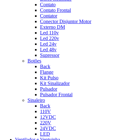
Contato
Contato Frontal
Contator
Conector Disjuntor Motor
Externo DM
Led 110v
Led 220v
Led 24v
Led 48v
Supressor
Botões
Back
Flange
Kit Pulso
Kit Sinalizador
Pulsador
Pulsador Frontal
Sinaleiro
Back
110V
12VDC
220V
24VDC
LED
Ventilador e Ventuinha