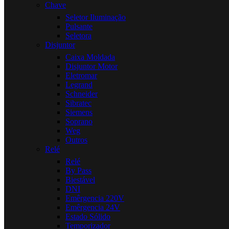
Chave
Seletor Iluminação
Pulsante
Seletora
Disjuntor
Caixa Moldada
Disjuntor Motor
Eletromar
Legrand
Schneider
Sibratec
Siemens
Soprano
Weg
Outros
Relé
Relé
By Pass
Biestável
DNI
Emêrgencia 220V
Emêrgencia 24V
Estado Sólido
Temporizador