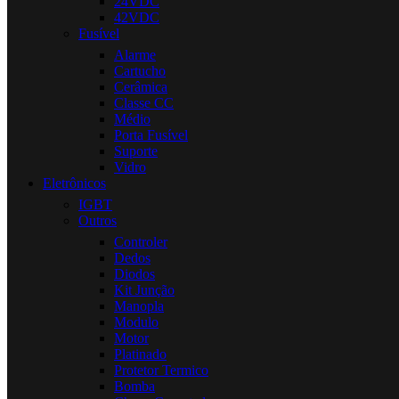
24VDC
42VDC
Fusível
Alarme
Cartucho
Cerâmica
Classe CC
Médio
Porta Fusível
Suporte
Vidro
Eletrônicos
IGBT
Outros
Controler
Dedos
Diodos
Kit Junção
Manopla
Modulo
Motor
Platinado
Protetor Termico
Bomba