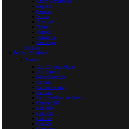
Chave Comutadora
Registro
Resistor
Sensor
Terminal
Tiristor
Tomada
Transdutor
Centrifugo
Tyristor
Botões e Sinaleiro
Blocos
Aux Disjuntor Motor
Aux Lateral
Bloco Retenção
Contato
Contato Frontal
Contator
Conector Disjuntor Motor
Externo DM
Led 110v
Led 220v
Led 24v
Led 48v
Supressor