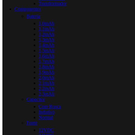
Transformador
Componentes
Bateria
1,0mAh
1,1mAh
1,2mAh
1,3mAh
1,4mAh
1,5mAh
1,6mAh
1,7mAh
1,8mAh
1,9mAh
2,0mAh
2,1mAh
2,2mAh
2,3mAh
Capacitor
Com Rosca
Indutivo
Normal
Fonte
12VDC