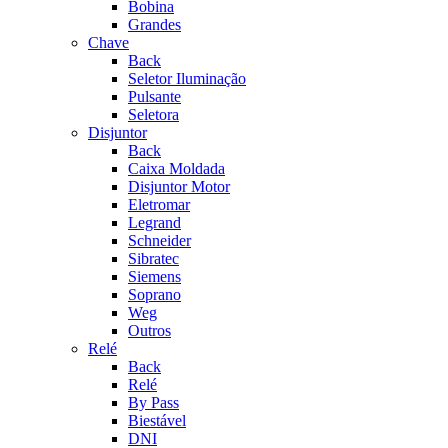
Bobina
Grandes
Chave
Back
Seletor Iluminação
Pulsante
Seletora
Disjuntor
Back
Caixa Moldada
Disjuntor Motor
Eletromar
Legrand
Schneider
Sibratec
Siemens
Soprano
Weg
Outros
Relé
Back
Relé
By Pass
Biestável
DNI