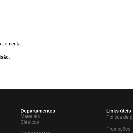
u comentar.
isão.
Departamentos
Links úteis
Materiais
Política de 
Elétricos
Promoções