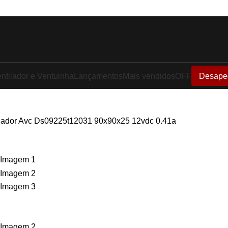
ntilador e Ventuinha
Lançamentos
Mais vendidos
OFF
Desape
ilador Avc Ds09225t12031 90x90x25 12vdc 0.41a