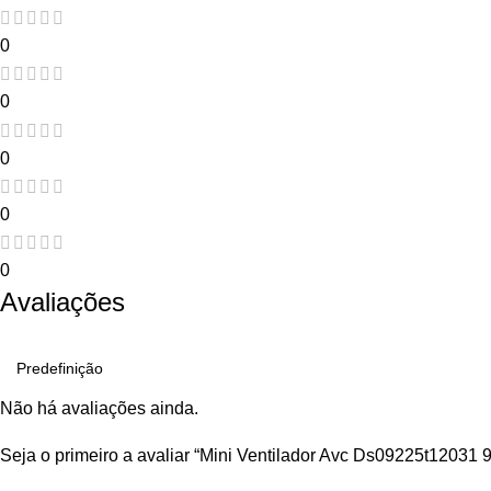
0
0
0
0
0
Avaliações
Não há avaliações ainda.
Seja o primeiro a avaliar “Mini Ventilador Avc Ds09225t12031