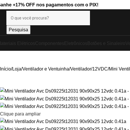
Ganhe
+17% OFF
nos pagamentos com o
PIX
!
Pesquisa
ateriais Elétricos
Componentes
Eletrônicos
Botões e Sinaleiro
Ve
Início
Loja
Ventilador e Ventuinha
Ventilador
12VDC
Mini Vent
Clique para ampliar