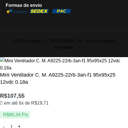
Formas de envio
© 2026 Deletric - 17.879.978/0001-78 - Todos os direitos
reservados.
Mini Ventilador C. M. A9225-22rb-3an-f1 95x95x25
12vdc 0.18a
R$
107,55
em até 6x de
R$
19,71
R$
90,34
Pix