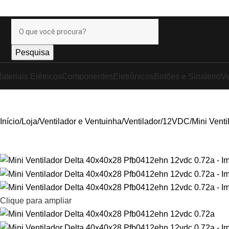
anhe
+17% OFF
nos pagamentos com o
PIX
!
Pesquisa
ateriais Elétricos
Componentes
Eletrônicos
Botões e Sinaleiro
Ve
Início
Loja
Ventilador e Ventuinha
Ventilador
12VDC
Mini Vent
Clique para ampliar