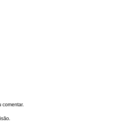
u comentar.
isão.