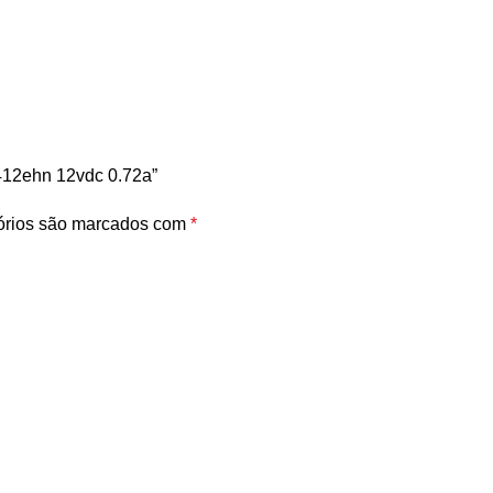
0412ehn 12vdc 0.72a”
órios são marcados com
*