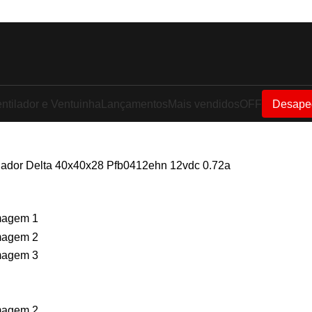
ntilador e Ventuinha
Lançamentos
Mais vendidos
OFF
Desape
ilador Delta 40x40x28 Pfb0412ehn 12vdc 0.72a