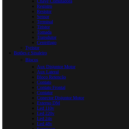
Chave Comutadora
Registro
Resistor
Sensor
Terminal
Tiristor
Tomada
Transdutor
Centrifugo
Tyristor
Botões e Sinaleiro
Blocos
Aux Disjuntor Motor
Aux Lateral
Bloco Retenção
Contato
Contato Frontal
Contator
Conector Disjuntor Motor
Externo DM
Led 110v
Led 220v
Led 24v
Led 48v
Supressor