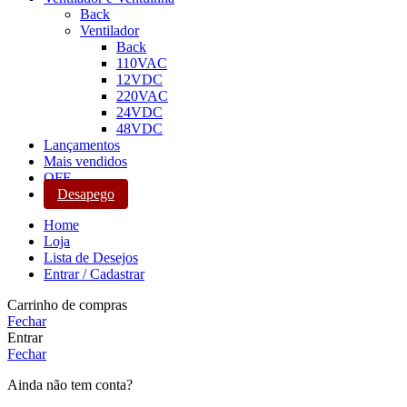
Back
Ventilador
Back
110VAC
12VDC
220VAC
24VDC
48VDC
Lançamentos
Mais vendidos
OFF
Desapego
Home
Loja
Lista de Desejos
Entrar / Cadastrar
Carrinho de compras
Fechar
Entrar
Fechar
Ainda não tem conta?