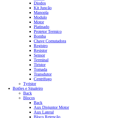
Diodos
Kit Junção
Manopla
Modulo
Motor
Platinado
Protetor Termico
Bomba
Chave Comutadora
Registro
Resistor
Sensor
Terminal
Tiristor
Tomada
Transdutor
Centrifugo
Tyristor
Botões e Sinaleiro
Back
Blocos
Back
Aux Disjuntor Motor
Aux Lateral
Bloco Retenção