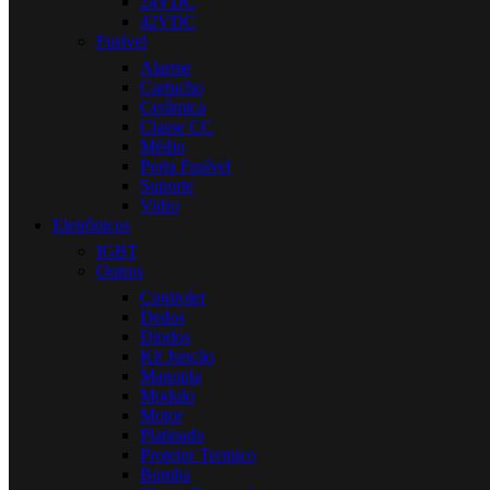
24VDC
42VDC
Fusível
Alarme
Cartucho
Cerâmica
Classe CC
Médio
Porta Fusível
Suporte
Vidro
Eletrônicos
IGBT
Outros
Controler
Dedos
Diodos
Kit Junção
Manopla
Modulo
Motor
Platinado
Protetor Termico
Bomba