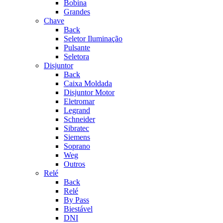
Bobina
Grandes
Chave
Back
Seletor Iluminação
Pulsante
Seletora
Disjuntor
Back
Caixa Moldada
Disjuntor Motor
Eletromar
Legrand
Schneider
Sibratec
Siemens
Soprano
Weg
Outros
Relé
Back
Relé
By Pass
Biestável
DNI