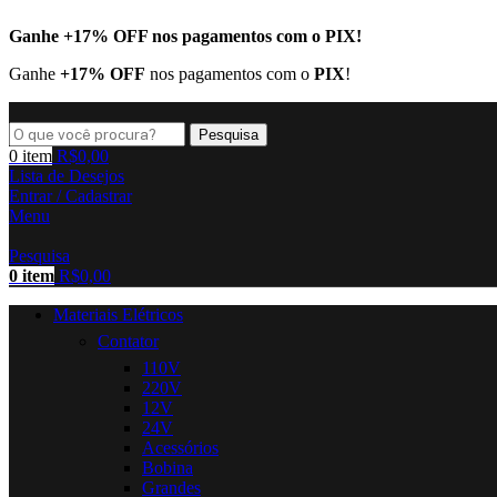
Ganhe
+17% OFF
nos pagamentos com o
PIX
!
Ganhe
+17% OFF
nos pagamentos com o
PIX
!
Pesquisa
0
item
R$
0,00
Lista de Desejos
Entrar / Cadastrar
Menu
Pesquisa
0
item
R$
0,00
Materiais Elétricos
Contator
110V
220V
12V
24V
Acessórios
Bobina
Grandes