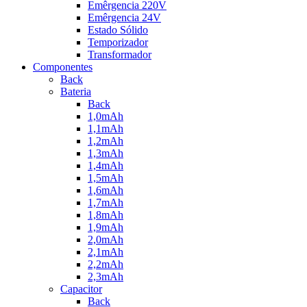
Emêrgencia 220V
Emêrgencia 24V
Estado Sólido
Temporizador
Transformador
Componentes
Back
Bateria
Back
1,0mAh
1,1mAh
1,2mAh
1,3mAh
1,4mAh
1,5mAh
1,6mAh
1,7mAh
1,8mAh
1,9mAh
2,0mAh
2,1mAh
2,2mAh
2,3mAh
Capacitor
Back