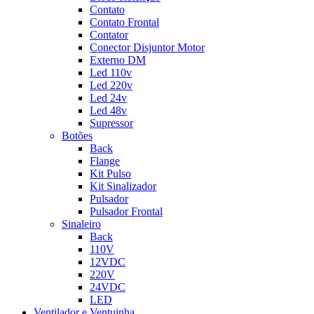
Contato
Contato Frontal
Contator
Conector Disjuntor Motor
Externo DM
Led 110v
Led 220v
Led 24v
Led 48v
Supressor
Botões
Back
Flange
Kit Pulso
Kit Sinalizador
Pulsador
Pulsador Frontal
Sinaleiro
Back
110V
12VDC
220V
24VDC
LED
Ventilador e Ventuinha