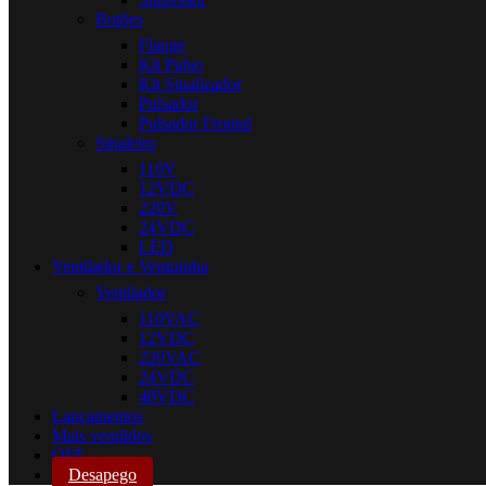
Botões
Flange
Kit Pulso
Kit Sinalizador
Pulsador
Pulsador Frontal
Sinaleiro
110V
12VDC
220V
24VDC
LED
Ventilador e Ventuinha
Ventilador
110VAC
12VDC
220VAC
24VDC
48VDC
Lançamentos
Mais vendidos
OFF
Desapego