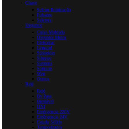
Chave
Seletor Iluminação
Pulsante
Seletora
Disjuntor
Caixa Moldada
Disjuntor Motor
Eletromar
Legrand
Schneider
Sibratec
Siemens
Soprano
Weg
Outros
Relé
Relé
By Pass
Biestável
DNI
Emêrgencia 220V
Emêrgencia 24V
Estado Sólido
Temporizador