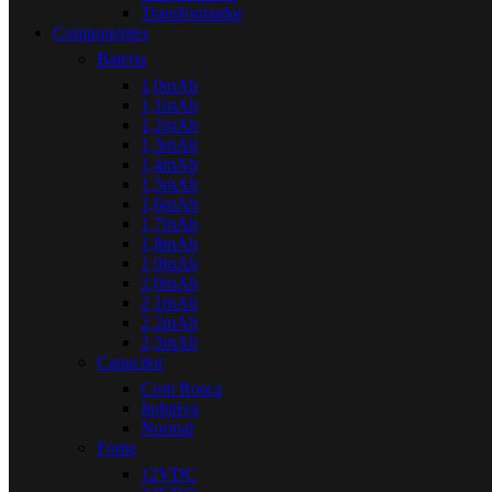
Transformador
Componentes
Bateria
1,0mAh
1,1mAh
1,2mAh
1,3mAh
1,4mAh
1,5mAh
1,6mAh
1,7mAh
1,8mAh
1,9mAh
2,0mAh
2,1mAh
2,2mAh
2,3mAh
Capacitor
Com Rosca
Indutivo
Normal
Fonte
12VDC