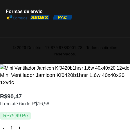
Formas de envio
© 2026 Deletric - 17.879.978/0001-78 - Todos os direitos
reservados.
Mini Ventilador Jamicon Kf0420b1hrsr 1.6w 40x40x20
12vdc
R$
90,47
em até 6x de
R$
16,58
R$
75,99
Pix