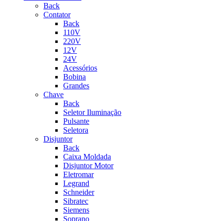
Back
Contator
Back
110V
220V
12V
24V
Acessórios
Bobina
Grandes
Chave
Back
Seletor Iluminação
Pulsante
Seletora
Disjuntor
Back
Caixa Moldada
Disjuntor Motor
Eletromar
Legrand
Schneider
Sibratec
Siemens
Soprano