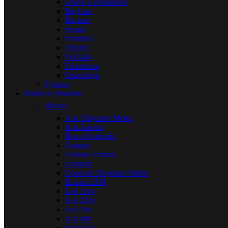
Chave Comutadora
Registro
Resistor
Sensor
Terminal
Tiristor
Tomada
Transdutor
Centrifugo
Tyristor
Botões e Sinaleiro
Blocos
Aux Disjuntor Motor
Aux Lateral
Bloco Retenção
Contato
Contato Frontal
Contator
Conector Disjuntor Motor
Externo DM
Led 110v
Led 220v
Led 24v
Led 48v
Supressor