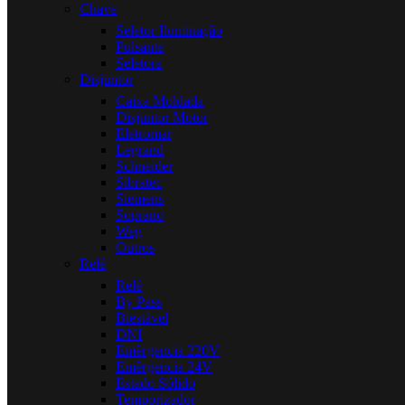
Chave
Seletor Iluminação
Pulsante
Seletora
Disjuntor
Caixa Moldada
Disjuntor Motor
Eletromar
Legrand
Schneider
Sibratec
Siemens
Soprano
Weg
Outros
Relé
Relé
By Pass
Biestável
DNI
Emêrgencia 220V
Emêrgencia 24V
Estado Sólido
Temporizador