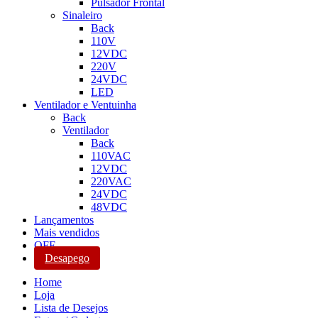
Pulsador Frontal
Sinaleiro
Back
110V
12VDC
220V
24VDC
LED
Ventilador e Ventuinha
Back
Ventilador
Back
110VAC
12VDC
220VAC
24VDC
48VDC
Lançamentos
Mais vendidos
OFF
Desapego
Home
Loja
Lista de Desejos