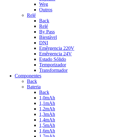
Weg
Outros
Relé
Back
Relé
By Pass
Biestável
DNI
Emêrgencia 220V
Emêrgencia 24V
Estado Sólido
Temporizador
Transformador
Componentes
Back
Bateria
Back
1,0mAh
1,1mAh
1,2mAh
1,3mAh
1,4mAh
1,5mAh
1,6mAh
1,7mAh