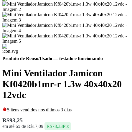
Produto de Reuso/Usado
— testado e funcionando
Mini Ventilador Jamicon
Kf0420b1mr-r 1.3w 40x40x20
12vdc
5
itens vendidos nos últimos 3 dias
R$
93,25
em até 6x de
R$
17,09
R$
78,33
Pix