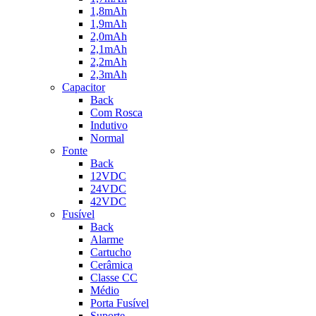
1,8mAh
1,9mAh
2,0mAh
2,1mAh
2,2mAh
2,3mAh
Capacitor
Back
Com Rosca
Indutivo
Normal
Fonte
Back
12VDC
24VDC
42VDC
Fusível
Back
Alarme
Cartucho
Cerâmica
Classe CC
Médio
Porta Fusível
Suporte