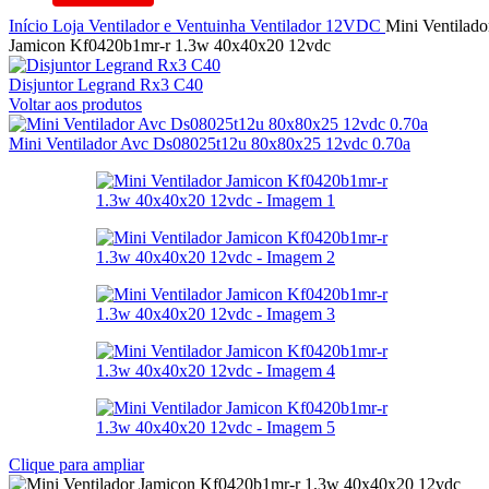
Início
Loja
Ventilador e Ventuinha
Ventilador
12VDC
Mini Ventilado
Jamicon Kf0420b1mr-r 1.3w 40x40x20 12vdc
Disjuntor Legrand Rx3 C40
Voltar aos produtos
Mini Ventilador Avc Ds08025t12u 80x80x25 12vdc 0.70a
Clique para ampliar