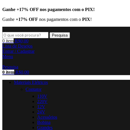
Ganhe
+17% OFF
nos pagamentos com o
PIX
!
Ganhe
+17% OFF
nos pagamentos com o
PIX
!
Pesquisa
0
item
R$
0,00
Lista de Desejos
Entrar / Cadastrar
Menu
Pesquisa
0
item
R$
0,00
Materiais Elétricos
Contator
110V
220V
12V
24V
Acessórios
Bobina
Grandes