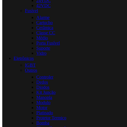
24VDC
42VDC
Fusível
Alarme
Cartucho
Cerâmica
Classe CC
Médio
Porta Fusível
Suporte
Vidro
Eletrônicos
IGBT
Outros
Controler
Dedos
Diodos
Kit Junção
Manopla
Modulo
Motor
Platinado
Protetor Termico
Bomba