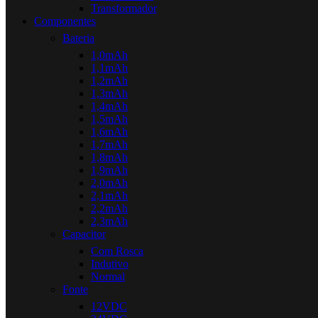
Transformador
Componentes
Bateria
1,0mAh
1,1mAh
1,2mAh
1,3mAh
1,4mAh
1,5mAh
1,6mAh
1,7mAh
1,8mAh
1,9mAh
2,0mAh
2,1mAh
2,2mAh
2,3mAh
Capacitor
Com Rosca
Indutivo
Normal
Fonte
12VDC