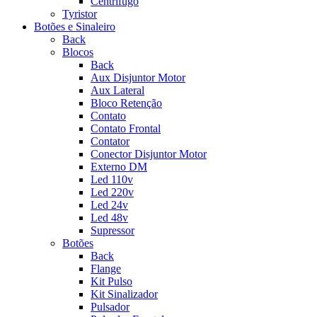
Centrifugo
Tyristor
Botões e Sinaleiro
Back
Blocos
Back
Aux Disjuntor Motor
Aux Lateral
Bloco Retenção
Contato
Contato Frontal
Contator
Conector Disjuntor Motor
Externo DM
Led 110v
Led 220v
Led 24v
Led 48v
Supressor
Botões
Back
Flange
Kit Pulso
Kit Sinalizador
Pulsador