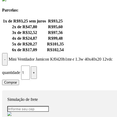
Parcelas:
1x de
R$
93,25
sem juros
R$
93,25
2x de
R$
47,80
R$
95,60
3x de
R$
32,52
R$
97,56
4x de
R$
24,87
R$
99,48
5x de
R$
20,27
R$
101,35
6x de
R$
17,09
R$
102,54
Mini Ventilador Jamicon Kf0420b1mr-r 1.3w 40x40x20 12vdc
quantidade
Comprar
Simulação de frete