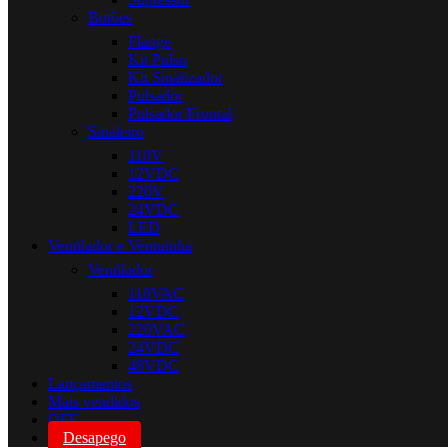
Botões
Flange
Kit Pulso
Kit Sinalizador
Pulsador
Pulsador Frontal
Sinaleiro
110V
12VDC
220V
24VDC
LED
Ventilador e Ventuinha
Ventilador
110VAC
12VDC
220VAC
24VDC
48VDC
Lançamentos
Mais vendidos
OFF
Desapego