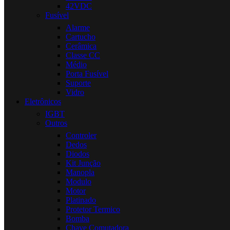
42VDC
Fusível
Alarme
Cartucho
Cerâmica
Classe CC
Médio
Porta Fusível
Suporte
Vidro
Eletrônicos
IGBT
Outros
Controler
Dedos
Diodos
Kit Junção
Manopla
Modulo
Motor
Platinado
Protetor Termico
Bomba
Chave Comutadora