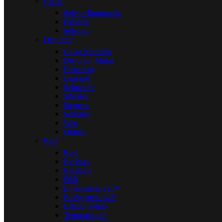
Chave
Seletor Iluminação
Pulsante
Seletora
Disjuntor
Caixa Moldada
Disjuntor Motor
Eletromar
Legrand
Schneider
Sibratec
Siemens
Soprano
Weg
Outros
Relé
Relé
By Pass
Biestável
DNI
Emêrgencia 220V
Emêrgencia 24V
Estado Sólido
Temporizador