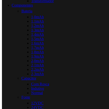
Transformador
Componentes
Bateria
1,0mAh
1,1mAh
1,2mAh
1,3mAh
1,4mAh
1,5mAh
1,6mAh
1,7mAh
1,8mAh
1,9mAh
2,0mAh
2,1mAh
2,2mAh
2,3mAh
Capacitor
Com Rosca
Indutivo
Normal
Fonte
12VDC
24VDC