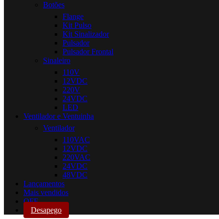
Botões
Flange
Kit Pulso
Kit Sinalizador
Pulsador
Pulsador Frontal
Sinaleiro
110V
12VDC
220V
24VDC
LED
Ventilador e Ventuinha
Ventilador
110VAC
12VDC
220VAC
24VDC
48VDC
Lançamentos
Mais vendidos
OFF
Desapego