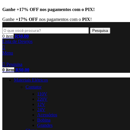
Ganhe
+17% OFF
nos pagamentos com o
PIX
!
Ganhe
+17% OFF
nos pagamentos com o
PIX
!
Pesquisa
0
item
R$
0,00
Lista de Desejos
Menu
Pesquisa
0
item
R$
0,00
Materiais Elétricos
Contator
110V
220V
12V
24V
Acessórios
Bobina
Grandes