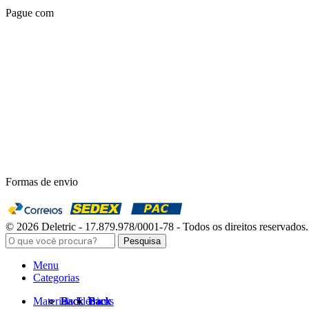
Pague com
Formas de envio
© 2026 Deletric - 17.879.978/0001-78 - Todos os direitos reservados.
Pesquisa
Menu
Categorias
Materiais Elétricos
Back
Back
Back
Back
Back
Back
Back
Back
Back
Back
Back
Back
Back
Back
Back
Back
Back
Back