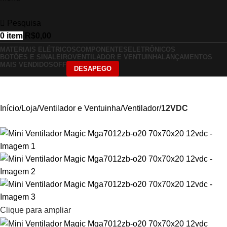
Pesquisa
0
item
R$
0,00
MATERIAIS ELÉTRICOS
COMPONENTES
ELETRÔNICOS
BOTÕES E SINALEIRO
VENTILADOR E VENTUINHA
LANÇAMENTOS
MAIS VENDIDOS
OFF
DESAPEGO
Início
Loja
Ventilador e Ventuinha
Ventilador
12VDC
Clique para ampliar