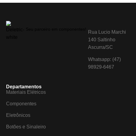
Seu parceiro em componentes!
Rua Lucio Marchi
140 Saltinho
Ascurra/SC
Whatsapp: (47)
98929-6467
Departamentos
Materiais Elétricos
Componentes
Eletrônicos
Botões e Sinaleiro