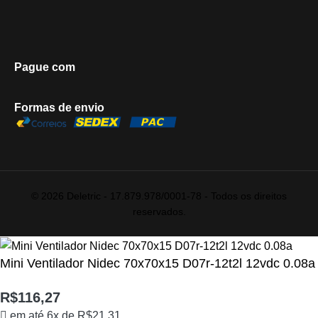
Pague com
Formas de envio
© 2026 Deletric - 17.879.978/0001-78 - Todos os direitos
reservados.
Mini Ventilador Nidec 70x70x15 D07r-12t2l 12vdc 0.08a
R$
116,27
em até 6x de
R$
21,31