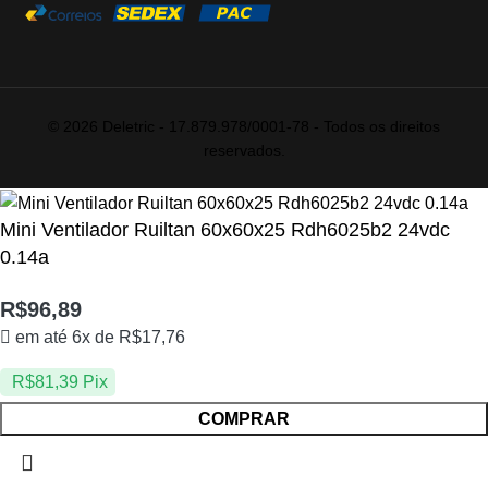
© 2026 Deletric - 17.879.978/0001-78 - Todos os direitos
reservados.
Mini Ventilador Ruiltan 60x60x25 Rdh6025b2 24vdc
0.14a
R$
96,89
em até 6x de
R$
17,76
R$
81,39
Pix
COMPRAR