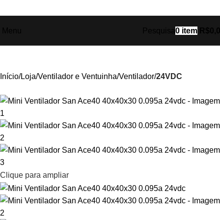
Ganhe
+17% OFF
nos pagamentos com o
PIX
!
Menu
Pesquisa
0
item
R$
0,
Início
Loja
Ventilador e Ventuinha
Ventilador
24VDC
Clique para ampliar