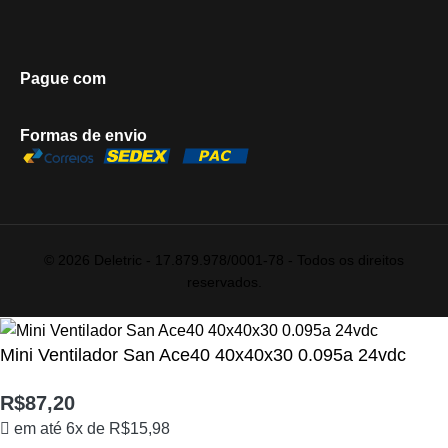
Pague com
Formas de envio
© 2026 Deletric - 17.879.978/0001-78 - Todos os direitos
reservados.
Mini Ventilador San Ace40 40x40x30 0.095a 24vdc
R$
87,20
em até 6x de
R$
15,98