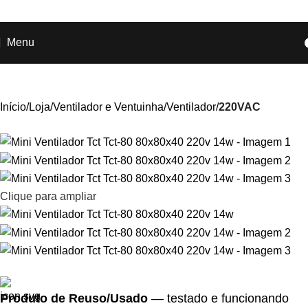
Ganhe
+17% OFF
nos pagamentos com o
PIX
!
Menu
Início
Loja
Ventilador e Ventuinha
Ventilador
220VAC
Clique para ampliar
Produto de Reuso/Usado
— testado e funcionando