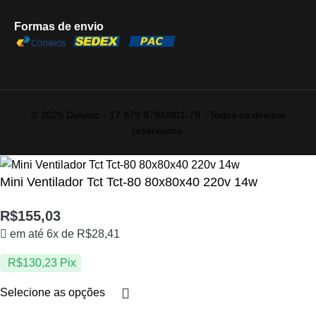
Formas de envio
© 2026 Deletric - 17.879.978/0001-78 - Todos os direitos
reservados.
Mini Ventilador Tct Tct-80 80x80x40 220v 14w
R$
155,03
em até 6x de
R$
28,41
R$
130,23
Pix
Selecione as opções