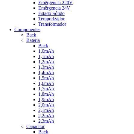
Emêrgencia 220V
Emêrgencia 24V
Estado Sólido
Temporizador
Transformador
Componentes
Back
Bateria
Back
1,0mAh
1,1mAh
1,2mAh
1,3mAh
1,4mAh
1,5mAh
1,6mAh
1,7mAh
1,8mAh
1,9mAh
2,0mAh
2,1mAh
2,2mAh
2,3mAh
Capacitor
Back