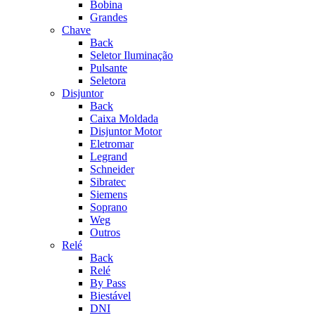
Bobina
Grandes
Chave
Back
Seletor Iluminação
Pulsante
Seletora
Disjuntor
Back
Caixa Moldada
Disjuntor Motor
Eletromar
Legrand
Schneider
Sibratec
Siemens
Soprano
Weg
Outros
Relé
Back
Relé
By Pass
Biestável
DNI