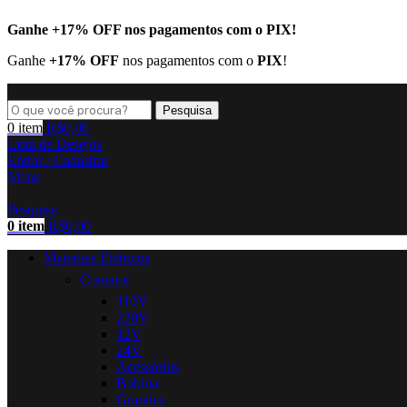
Ganhe
+17% OFF
nos pagamentos com o
PIX
!
Ganhe
+17% OFF
nos pagamentos com o
PIX
!
Pesquisa
0
item
R$
0,00
Lista de Desejos
Entrar / Cadastrar
Menu
Pesquisa
0
item
R$
0,00
Materiais Elétricos
Contator
110V
220V
12V
24V
Acessórios
Bobina
Grandes