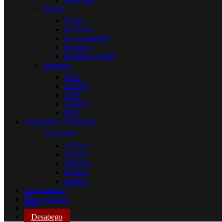
Botões
Flange
Kit Pulso
Kit Sinalizador
Pulsador
Pulsador Frontal
Sinaleiro
110V
12VDC
220V
24VDC
LED
Ventilador e Ventuinha
Ventilador
110VAC
12VDC
220VAC
24VDC
48VDC
Lançamentos
Mais vendidos
OFF
Desapego