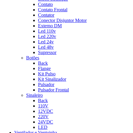
Contato
Contato Frontal
Contator
Conector Disjuntor Motor
Externo DM
Led 110v
Led 220v
Led 24v
Led 48v
Supressor
Botões
Back
Flange
Kit Pulso
Kit Sinalizador
Pulsador
Pulsador Frontal
Sinaleiro
Back
110V
12VDC
220V
24VDC
LED
Ventilador e Ventuinha