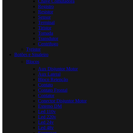
Chave Comutadora
Registro
Resistor
Sensor
Terminal
Tiristor
Tomada
Transdutor
Centrifugo
Tyristor
Botões e Sinaleiro
Blocos
Aux Disjuntor Motor
Aux Lateral
Bloco Retenção
Contato
Contato Frontal
Contator
Conector Disjuntor Motor
Externo DM
Led 110v
Led 220v
Led 24v
Led 48v
Supressor