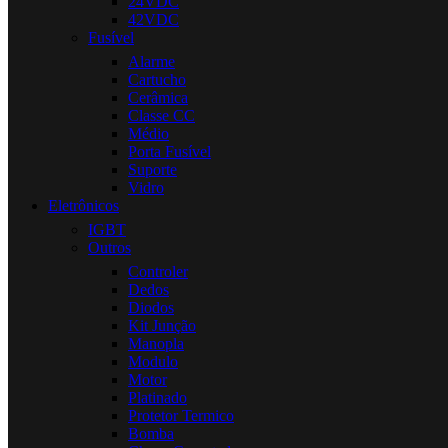
24VDC
42VDC
Fusível
Alarme
Cartucho
Cerâmica
Classe CC
Médio
Porta Fusível
Suporte
Vidro
Eletrônicos
IGBT
Outros
Controler
Dedos
Diodos
Kit Junção
Manopla
Modulo
Motor
Platinado
Protetor Termico
Bomba