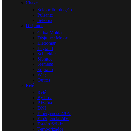
Chave
Seletor Iluminação
Pulsante
Seletora
Disjuntor
Caixa Moldada
Disjuntor Motor
Eletromar
Legrand
Schneider
Sibratec
Siemens
Soprano
Weg
Outros
Relé
Relé
By Pass
Biestável
DNI
Emêrgencia 220V
Emêrgencia 24V
Estado Sólido
Temporizador