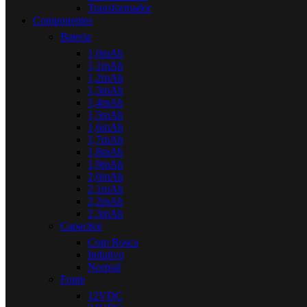
Transformador
Componentes
Bateria
1,0mAh
1,1mAh
1,2mAh
1,3mAh
1,4mAh
1,5mAh
1,6mAh
1,7mAh
1,8mAh
1,9mAh
2,0mAh
2,1mAh
2,2mAh
2,3mAh
Capacitor
Com Rosca
Indutivo
Normal
Fonte
12VDC