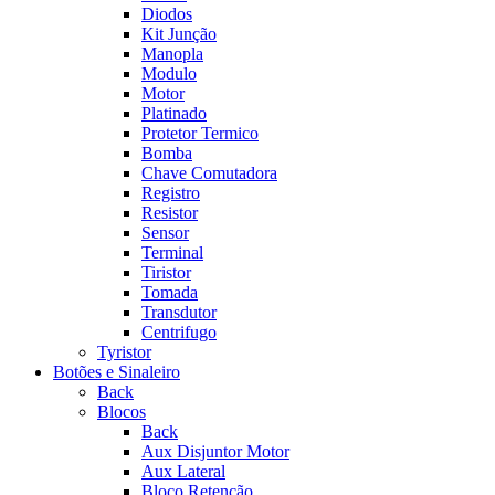
Diodos
Kit Junção
Manopla
Modulo
Motor
Platinado
Protetor Termico
Bomba
Chave Comutadora
Registro
Resistor
Sensor
Terminal
Tiristor
Tomada
Transdutor
Centrifugo
Tyristor
Botões e Sinaleiro
Back
Blocos
Back
Aux Disjuntor Motor
Aux Lateral
Bloco Retenção