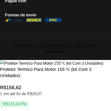
Pague com
Formas de envio
© 2026 Deletric - 17.879.978/0001-78 - Todos os direitos
reservados.
Protetor Termico Para Motor 155 ºc (kit Com 3
Unidades)
R$
158,62
em até 6x de
R$
29,07
R$
133,24
Pix