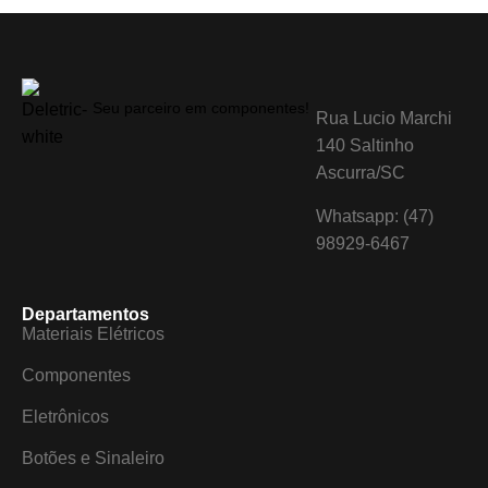
Seu parceiro em componentes!
Rua Lucio Marchi
140 Saltinho
Ascurra/SC
Whatsapp: (47)
98929-6467
Departamentos
Materiais Elétricos
Componentes
Eletrônicos
Botões e Sinaleiro