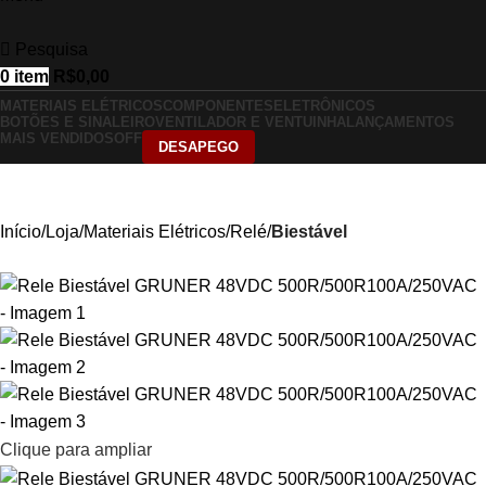
Pesquisa
0
item
R$
0,00
MATERIAIS ELÉTRICOS
COMPONENTES
ELETRÔNICOS
BOTÕES E SINALEIRO
VENTILADOR E VENTUINHA
LANÇAMENTOS
MAIS VENDIDOS
OFF
DESAPEGO
Início
Loja
Materiais Elétricos
Relé
Biestável
Clique para ampliar