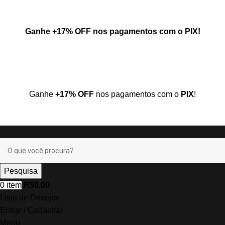
Ganhe
+17% OFF
nos pagamentos com o
PIX
!
Ganhe
+17% OFF
nos pagamentos com o
PIX
!
Pesquisa
0
item
R$
0,00
Lista de Desejos
Entrar / Cadastrar
Menu