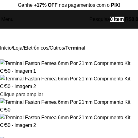
Ganhe
+17% OFF
nos pagamentos com o
PIX
!
Menu
Pesquisa
0
item
R$
0,
Início
Loja
Eletrônicos
Outros
Terminal
Clique para ampliar