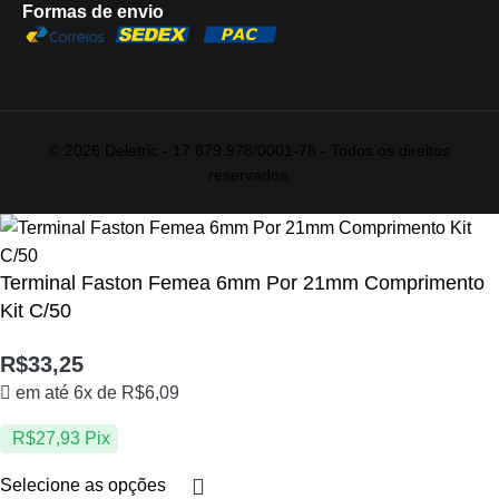
Formas de envio
© 2026 Deletric - 17.879.978/0001-78 - Todos os direitos
reservados.
Terminal Faston Femea 6mm Por 21mm Comprimento
Kit C/50
R$
33,25
em até 6x de
R$
6,09
R$
27,93
Pix
Selecione as opções