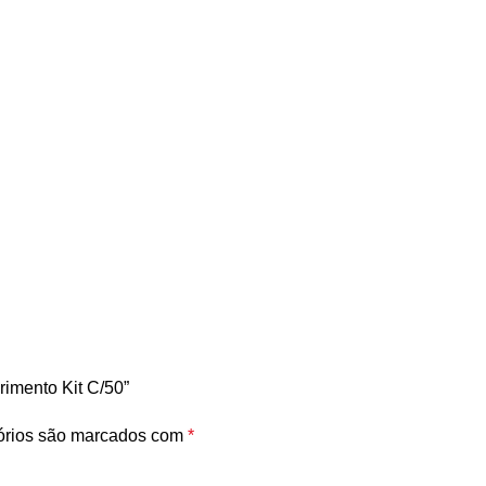
imento Kit C/50”
órios são marcados com
*