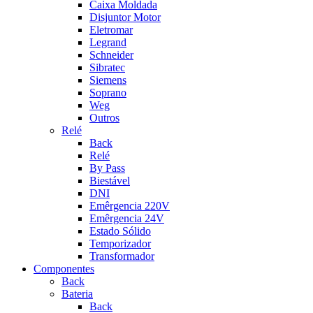
Caixa Moldada
Disjuntor Motor
Eletromar
Legrand
Schneider
Sibratec
Siemens
Soprano
Weg
Outros
Relé
Back
Relé
By Pass
Biestável
DNI
Emêrgencia 220V
Emêrgencia 24V
Estado Sólido
Temporizador
Transformador
Componentes
Back
Bateria
Back