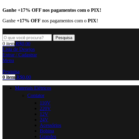
Ganhe
+17% OFF
nos pagamentos com o
PIX
!
Ganhe
+17% OFF
nos pagamentos com o
PIX
!
Pesquisa
0
item
R$
0,00
Lista de Desejos
Entrar / Cadastrar
Menu
Pesquisa
0
item
R$
0,00
Materiais Elétricos
Contator
110V
220V
12V
24V
Acessórios
Bobina
Grandes