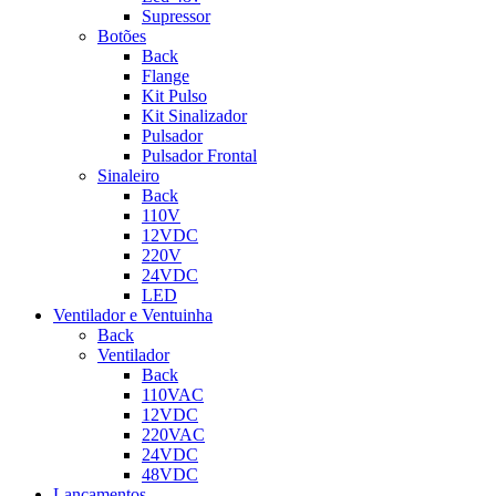
Supressor
Botões
Back
Flange
Kit Pulso
Kit Sinalizador
Pulsador
Pulsador Frontal
Sinaleiro
Back
110V
12VDC
220V
24VDC
LED
Ventilador e Ventuinha
Back
Ventilador
Back
110VAC
12VDC
220VAC
24VDC
48VDC
Lançamentos