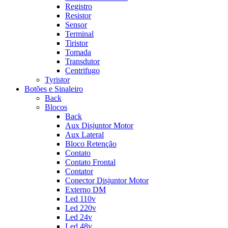
Registro
Resistor
Sensor
Terminal
Tiristor
Tomada
Transdutor
Centrifugo
Tyristor
Botões e Sinaleiro
Back
Blocos
Back
Aux Disjuntor Motor
Aux Lateral
Bloco Retenção
Contato
Contato Frontal
Contator
Conector Disjuntor Motor
Externo DM
Led 110v
Led 220v
Led 24v
Led 48v