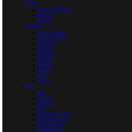
Chave
Seletor Iluminação
Pulsante
Seletora
Disjuntor
Caixa Moldada
Disjuntor Motor
Eletromar
Legrand
Schneider
Sibratec
Siemens
Soprano
Weg
Outros
Relé
Relé
By Pass
Biestável
DNI
Emêrgencia 220V
Emêrgencia 24V
Estado Sólido
Temporizador