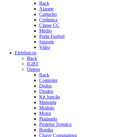
Back
Alarme
Cartucho
Cerâmica
Classe CC
Médio
Porta Fusível
Suporte
Vidro
Eletrônicos
Back
IGBT
Outros
Back
Controler
Dedos
Diodos
Kit Junção
Manopla
Modulo
Motor
Platinado
Protetor Termico
Bomba
Chave Comutadora