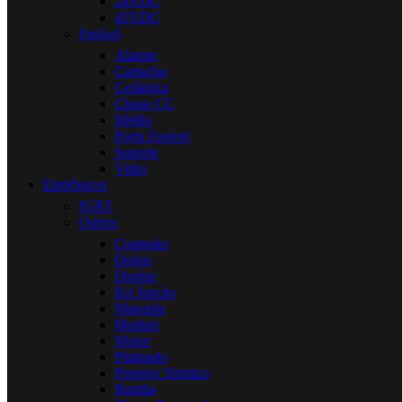
24VDC
42VDC
Fusível
Alarme
Cartucho
Cerâmica
Classe CC
Médio
Porta Fusível
Suporte
Vidro
Eletrônicos
IGBT
Outros
Controler
Dedos
Diodos
Kit Junção
Manopla
Modulo
Motor
Platinado
Protetor Termico
Bomba