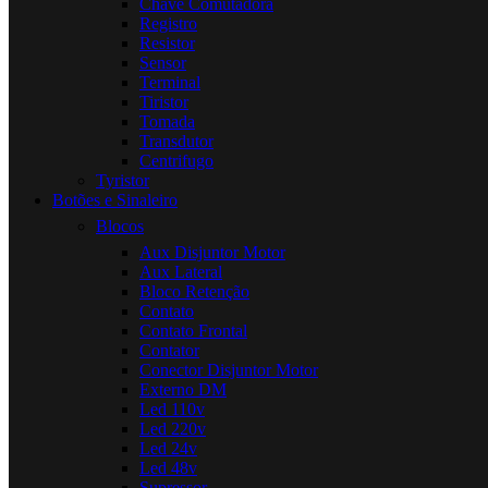
Chave Comutadora
Registro
Resistor
Sensor
Terminal
Tiristor
Tomada
Transdutor
Centrifugo
Tyristor
Botões e Sinaleiro
Blocos
Aux Disjuntor Motor
Aux Lateral
Bloco Retenção
Contato
Contato Frontal
Contator
Conector Disjuntor Motor
Externo DM
Led 110v
Led 220v
Led 24v
Led 48v
Supressor