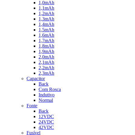
1,0mAh
1,1mAh
1,2mAh
1,3mAh
1,4mAh
1,5mAh
1,6mAh
1,7mAh
1,8mAh
1,9mAh
2,0mAh
2,1mAh
2,2mAh
2,3mAh
Capacitor
Back
Com Rosca
Indutivo
Normal
Fonte
Back
12VDC
24VDC
42VDC
Fusível