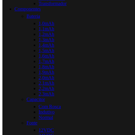
Transformador
Componentes
Bateria
1,0mAh
1,1mAh
1,2mAh
1,3mAh
1,4mAh
1,5mAh
1,6mAh
1,7mAh
1,8mAh
1,9mAh
2,0mAh
2,1mAh
2,2mAh
2,3mAh
Capacitor
Com Rosca
Indutivo
Normal
Fonte
12VDC