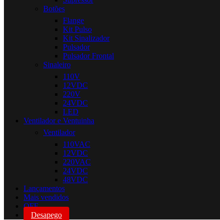
Botões
Flange
Kit Pulso
Kit Sinalizador
Pulsador
Pulsador Frontal
Sinaleiro
110V
12VDC
220V
24VDC
LED
Ventilador e Ventuinha
Ventilador
110VAC
12VDC
220VAC
24VDC
48VDC
Lançamentos
Mais vendidos
OFF
Desapego