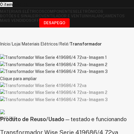
0
item
R$
0,00
MATERIAIS ELÉTRICOS
COMPONENTES
ELETRÔNICOS
BOTÕES E SINALEIRO
VENTILADOR E VENTUINHA
LANÇAMENTOS
MAIS VENDIDOS
OFF
DESAPEGO
Início
Loja
Materiais Elétricos
Relé
Transformador
Clique para ampliar
Produto de Reuso/Usado
— testado e funcionando
Transformador Wise Serie 419686/4 72va