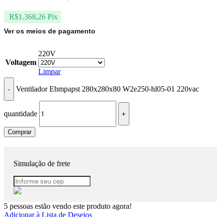
R$
1.368,26
Pix
Ver os meios de pagamento
220V
Voltagem
Limpar
Ventilador Ebmpapst 280x280x80 W2e250-hl05-01 220vac
quantidade
Comprar
Simulação de frete
5
pessoas estão vendo este produto agora!
Adicionar à Lista de Desejos