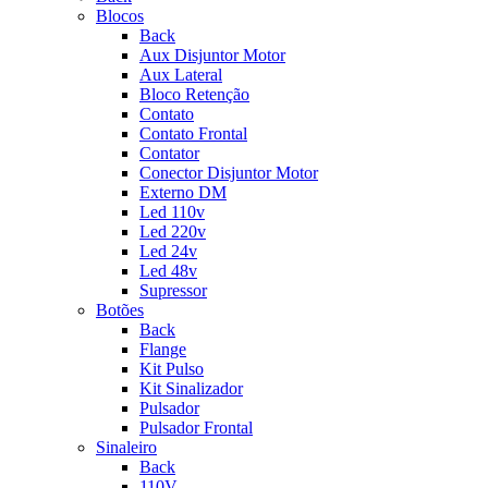
Blocos
Back
Aux Disjuntor Motor
Aux Lateral
Bloco Retenção
Contato
Contato Frontal
Contator
Conector Disjuntor Motor
Externo DM
Led 110v
Led 220v
Led 24v
Led 48v
Supressor
Botões
Back
Flange
Kit Pulso
Kit Sinalizador
Pulsador
Pulsador Frontal
Sinaleiro
Back
110V