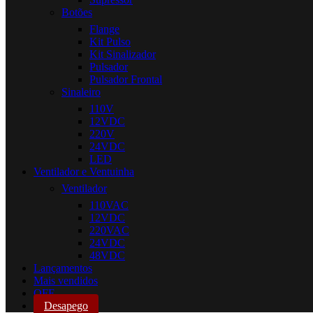
Botões
Flange
Kit Pulso
Kit Sinalizador
Pulsador
Pulsador Frontal
Sinaleiro
110V
12VDC
220V
24VDC
LED
Ventilador e Ventuinha
Ventilador
110VAC
12VDC
220VAC
24VDC
48VDC
Lançamentos
Mais vendidos
OFF
Desapego