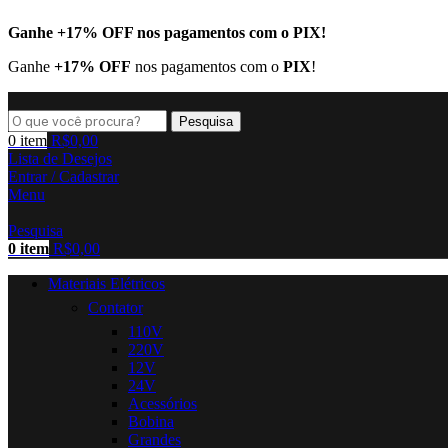
Ganhe
+17% OFF
nos pagamentos com o
PIX
!
Ganhe
+17% OFF
nos pagamentos com o
PIX
!
Pesquisa
0
item
R$
0,00
Lista de Desejos
Entrar / Cadastrar
Menu
Pesquisa
0
item
R$
0,00
Materiais Elétricos
Contator
110V
220V
12V
24V
Acessórios
Bobina
Grandes