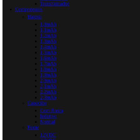
Transformador
Componentes
Bateria
1,0mAh
1,1mAh
1,2mAh
1,3mAh
1,4mAh
1,5mAh
1,6mAh
1,7mAh
1,8mAh
1,9mAh
2,0mAh
2,1mAh
2,2mAh
2,3mAh
Capacitor
Com Rosca
Indutivo
Normal
Fonte
12VDC