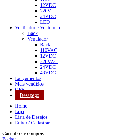
12VDC
220V
24VDC
LED
Ventilador e Ventuinha
Back
Ventilador
Back
110VAC
12VDC
220VAC
24VDC
48VDC
Lançamentos
Mais vendidos
OFF
Desapego
Home
Loja
Lista de Desejos
Entrar / Cadastrar
Carrinho de compras
Fechar