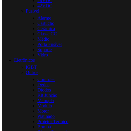
24VDC
42VDC
Fusível
Alarme
Cartucho
Cerâmica
Classe CC
Médio
Porta Fusível
Suporte
Vidro
Eletrônicos
IGBT
Outros
Controler
Dedos
Diodos
Kit Junção
Manopla
Modulo
Motor
Platinado
Protetor Termico
Bomba