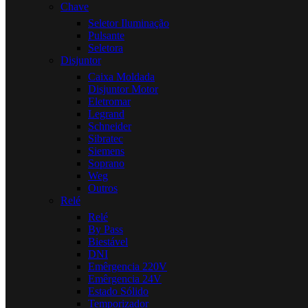
Chave
Seletor Iluminação
Pulsante
Seletora
Disjuntor
Caixa Moldada
Disjuntor Motor
Eletromar
Legrand
Schneider
Sibratec
Siemens
Soprano
Weg
Outros
Relé
Relé
By Pass
Biestável
DNI
Emêrgencia 220V
Emêrgencia 24V
Estado Sólido
Temporizador