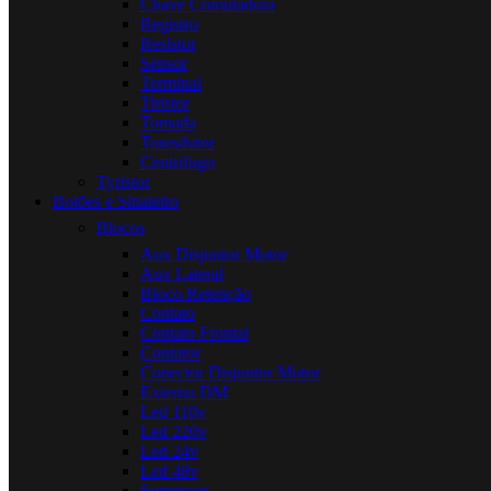
Chave Comutadora
Registro
Resistor
Sensor
Terminal
Tiristor
Tomada
Transdutor
Centrifugo
Tyristor
Botões e Sinaleiro
Blocos
Aux Disjuntor Motor
Aux Lateral
Bloco Retenção
Contato
Contato Frontal
Contator
Conector Disjuntor Motor
Externo DM
Led 110v
Led 220v
Led 24v
Led 48v
Supressor