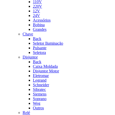
110V
220V
12V
24V
Acessórios
Bobina
Grandes
Chave
Back
Seletor Iluminação
Pulsante
Seletora
Disjuntor
Back
Caixa Moldada
Disjuntor Motor
Eletromar
Legrand
Schneider
Sibratec
Siemens
Soprano
Weg
Outros
Relé