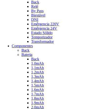
Back
Relé
By Pass
Biestável
DNI
Emêrgencia 220V
Emêrgencia 24V
Estado Sólido
Temporizador
Transformador
Componentes
Back
Bateria
Back
1,0mAh
1,1mAh
1,2mAh
1,3mAh
1,4mAh
1,5mAh
1,6mAh
1,7mAh
1,8mAh
1,9mAh
2,0mAh