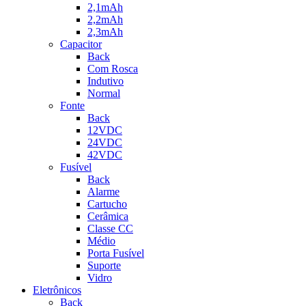
2,1mAh
2,2mAh
2,3mAh
Capacitor
Back
Com Rosca
Indutivo
Normal
Fonte
Back
12VDC
24VDC
42VDC
Fusível
Back
Alarme
Cartucho
Cerâmica
Classe CC
Médio
Porta Fusível
Suporte
Vidro
Eletrônicos
Back