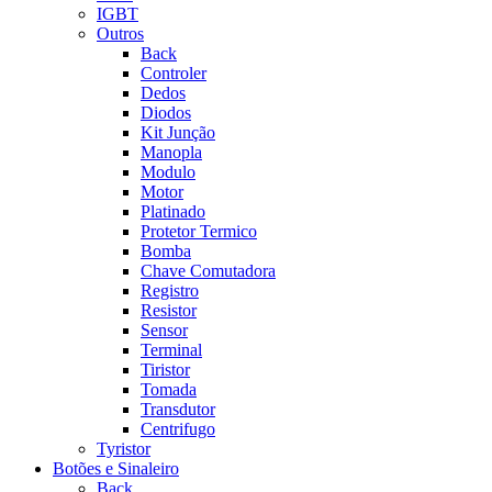
IGBT
Outros
Back
Controler
Dedos
Diodos
Kit Junção
Manopla
Modulo
Motor
Platinado
Protetor Termico
Bomba
Chave Comutadora
Registro
Resistor
Sensor
Terminal
Tiristor
Tomada
Transdutor
Centrifugo
Tyristor
Botões e Sinaleiro
Back