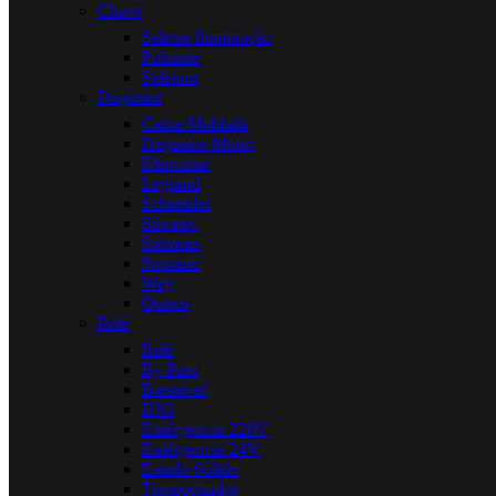
Chave
Seletor Iluminação
Pulsante
Seletora
Disjuntor
Caixa Moldada
Disjuntor Motor
Eletromar
Legrand
Schneider
Sibratec
Siemens
Soprano
Weg
Outros
Relé
Relé
By Pass
Biestável
DNI
Emêrgencia 220V
Emêrgencia 24V
Estado Sólido
Temporizador