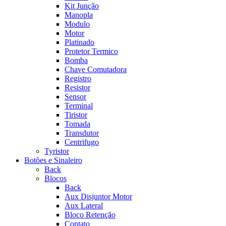
Kit Junção
Manopla
Modulo
Motor
Platinado
Protetor Termico
Bomba
Chave Comutadora
Registro
Resistor
Sensor
Terminal
Tiristor
Tomada
Transdutor
Centrifugo
Tyristor
Botões e Sinaleiro
Back
Blocos
Back
Aux Disjuntor Motor
Aux Lateral
Bloco Retenção
Contato