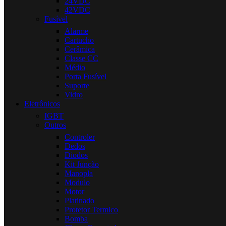
24VDC
42VDC
Fusível
Alarme
Cartucho
Cerâmica
Classe CC
Médio
Porta Fusível
Suporte
Vidro
Eletrônicos
IGBT
Outros
Controler
Dedos
Diodos
Kit Junção
Manopla
Modulo
Motor
Platinado
Protetor Termico
Bomba