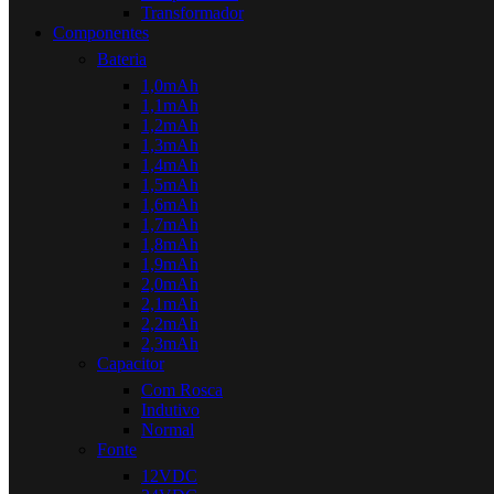
Transformador
Componentes
Bateria
1,0mAh
1,1mAh
1,2mAh
1,3mAh
1,4mAh
1,5mAh
1,6mAh
1,7mAh
1,8mAh
1,9mAh
2,0mAh
2,1mAh
2,2mAh
2,3mAh
Capacitor
Com Rosca
Indutivo
Normal
Fonte
12VDC