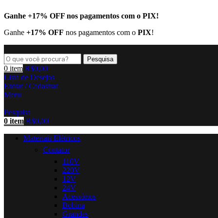
Ganhe
+17% OFF
nos pagamentos com o
PIX
!
Ganhe
+17% OFF
nos pagamentos com o
PIX
!
Pesquisa
0
item
R$
0,00
Lista de Desejos
Entrar / Cadastrar
Menu
Pesquisa
0
item
R$
0,00
Materiais Elétricos
Contator
110V
220V
12V
24V
Acessórios
Bobina
Grandes