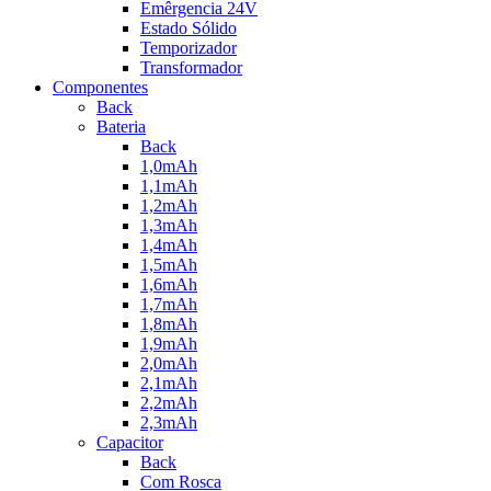
Emêrgencia 24V
Estado Sólido
Temporizador
Transformador
Componentes
Back
Bateria
Back
1,0mAh
1,1mAh
1,2mAh
1,3mAh
1,4mAh
1,5mAh
1,6mAh
1,7mAh
1,8mAh
1,9mAh
2,0mAh
2,1mAh
2,2mAh
2,3mAh
Capacitor
Back
Com Rosca