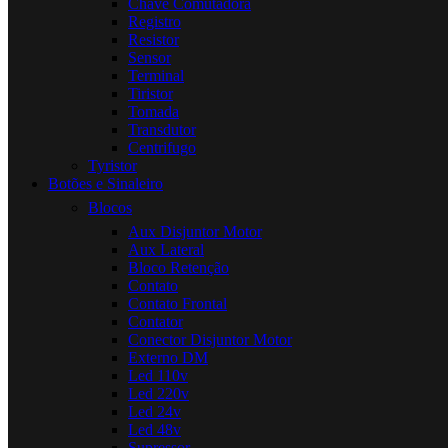
Chave Comutadora
Registro
Resistor
Sensor
Terminal
Tiristor
Tomada
Transdutor
Centrifugo
Tyristor
Botões e Sinaleiro
Blocos
Aux Disjuntor Motor
Aux Lateral
Bloco Retenção
Contato
Contato Frontal
Contator
Conector Disjuntor Motor
Externo DM
Led 110v
Led 220v
Led 24v
Led 48v
Supressor