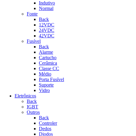
Indutivo
Normal
Fonte
Back
12VDC
24VDC
42VDC
Fusível
Back
Alarme
Cartucho
Cerâmica
Classe CC
Médio
Porta Fusível
Suporte
Vidro
Eletrônicos
Back
IGBT
Outros
Back
Controler
Dedos
Diodos