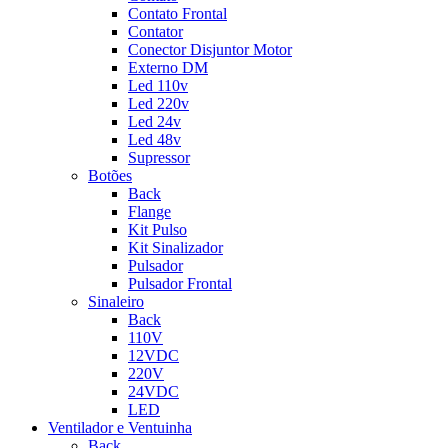
Contato Frontal
Contator
Conector Disjuntor Motor
Externo DM
Led 110v
Led 220v
Led 24v
Led 48v
Supressor
Botões
Back
Flange
Kit Pulso
Kit Sinalizador
Pulsador
Pulsador Frontal
Sinaleiro
Back
110V
12VDC
220V
24VDC
LED
Ventilador e Ventuinha
Back