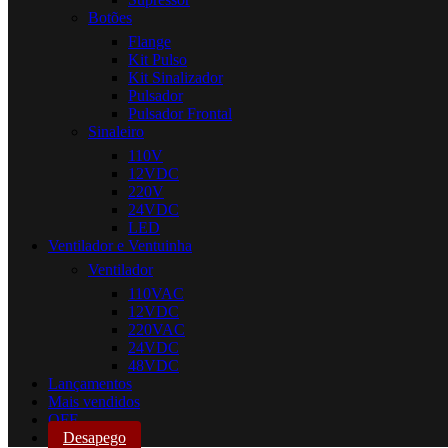
Botões
Flange
Kit Pulso
Kit Sinalizador
Pulsador
Pulsador Frontal
Sinaleiro
110V
12VDC
220V
24VDC
LED
Ventilador e Ventuinha
Ventilador
110VAC
12VDC
220VAC
24VDC
48VDC
Lançamentos
Mais vendidos
OFF
Desapego