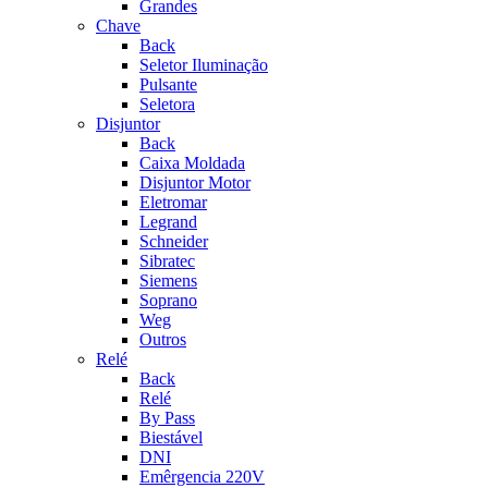
Grandes
Chave
Back
Seletor Iluminação
Pulsante
Seletora
Disjuntor
Back
Caixa Moldada
Disjuntor Motor
Eletromar
Legrand
Schneider
Sibratec
Siemens
Soprano
Weg
Outros
Relé
Back
Relé
By Pass
Biestável
DNI
Emêrgencia 220V