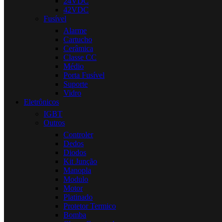
24VDC
42VDC
Fusível
Alarme
Cartucho
Cerâmica
Classe CC
Médio
Porta Fusível
Suporte
Vidro
Eletrônicos
IGBT
Outros
Controler
Dedos
Diodos
Kit Junção
Manopla
Modulo
Motor
Platinado
Protetor Termico
Bomba