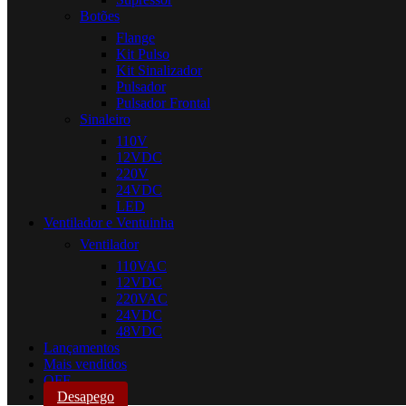
Botões
Flange
Kit Pulso
Kit Sinalizador
Pulsador
Pulsador Frontal
Sinaleiro
110V
12VDC
220V
24VDC
LED
Ventilador e Ventuinha
Ventilador
110VAC
12VDC
220VAC
24VDC
48VDC
Lançamentos
Mais vendidos
OFF
Desapego