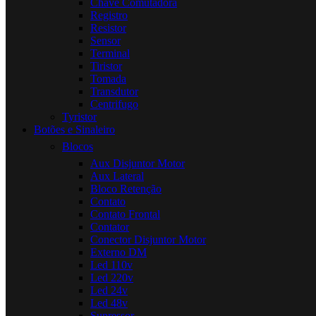
Chave Comutadora
Registro
Resistor
Sensor
Terminal
Tiristor
Tomada
Transdutor
Centrifugo
Tyristor
Botões e Sinaleiro
Blocos
Aux Disjuntor Motor
Aux Lateral
Bloco Retenção
Contato
Contato Frontal
Contator
Conector Disjuntor Motor
Externo DM
Led 110v
Led 220v
Led 24v
Led 48v
Supressor