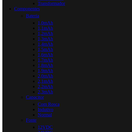
Transformador
Componentes
Bateria
1,0mAh
1,1mAh
1,2mAh
1,3mAh
1,4mAh
1,5mAh
1,6mAh
1,7mAh
1,8mAh
1,9mAh
2,0mAh
2,1mAh
2,2mAh
2,3mAh
Capacitor
Com Rosca
Indutivo
Normal
Fonte
12VDC