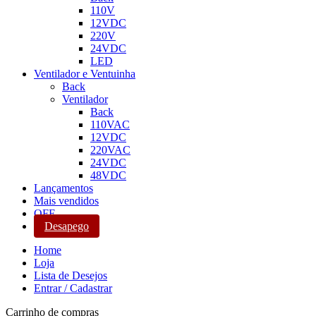
110V
12VDC
220V
24VDC
LED
Ventilador e Ventuinha
Back
Ventilador
Back
110VAC
12VDC
220VAC
24VDC
48VDC
Lançamentos
Mais vendidos
OFF
Desapego
Home
Loja
Lista de Desejos
Entrar / Cadastrar
Carrinho de compras