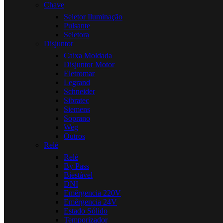
Chave
Seletor Iluminação
Pulsante
Seletora
Disjuntor
Caixa Moldada
Disjuntor Motor
Eletromar
Legrand
Schneider
Sibratec
Siemens
Soprano
Weg
Outros
Relé
Relé
By Pass
Biestável
DNI
Emêrgencia 220V
Emêrgencia 24V
Estado Sólido
Temporizador