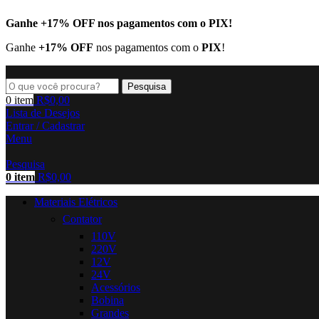
Ganhe
+17% OFF
nos pagamentos com o
PIX
!
Ganhe
+17% OFF
nos pagamentos com o
PIX
!
Pesquisa
0
item
R$
0,00
Lista de Desejos
Entrar / Cadastrar
Menu
Pesquisa
0
item
R$
0,00
Materiais Elétricos
Contator
110V
220V
12V
24V
Acessórios
Bobina
Grandes