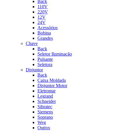
Back
110V
220V
12V
24V
Acessórios
Bobina
Grandes
Chave
Back
Seletor Iluminação
Pulsante
Seletora
Disjuntor
Back
Caixa Moldada
Disjuntor Motor
Eletromar
Legrand
Schneider
Sibratec
Siemens
Soprano
Weg
Outros