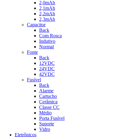
2,0mAh
2,1mAh
2,2mAh
2,3mAh
Capacitor
Back
Com Rosca
Indutivo
Normal
Fonte
Back
12VDC
24VDC
42VDC
Fusível
Back
Alarme
Cartucho
Cerâmica
Classe CC
Médio
Porta Fusível
Suporte
Vidro
Eletrônicos