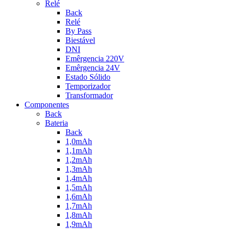
Relé
Back
Relé
By Pass
Biestável
DNI
Emêrgencia 220V
Emêrgencia 24V
Estado Sólido
Temporizador
Transformador
Componentes
Back
Bateria
Back
1,0mAh
1,1mAh
1,2mAh
1,3mAh
1,4mAh
1,5mAh
1,6mAh
1,7mAh
1,8mAh
1,9mAh