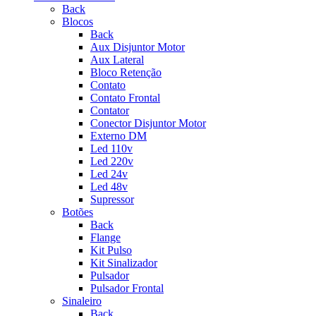
Back
Blocos
Back
Aux Disjuntor Motor
Aux Lateral
Bloco Retenção
Contato
Contato Frontal
Contator
Conector Disjuntor Motor
Externo DM
Led 110v
Led 220v
Led 24v
Led 48v
Supressor
Botões
Back
Flange
Kit Pulso
Kit Sinalizador
Pulsador
Pulsador Frontal
Sinaleiro
Back