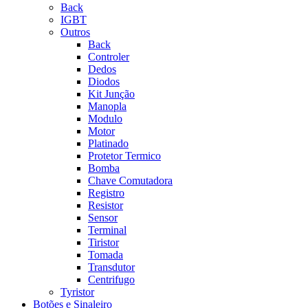
Back
IGBT
Outros
Back
Controler
Dedos
Diodos
Kit Junção
Manopla
Modulo
Motor
Platinado
Protetor Termico
Bomba
Chave Comutadora
Registro
Resistor
Sensor
Terminal
Tiristor
Tomada
Transdutor
Centrifugo
Tyristor
Botões e Sinaleiro