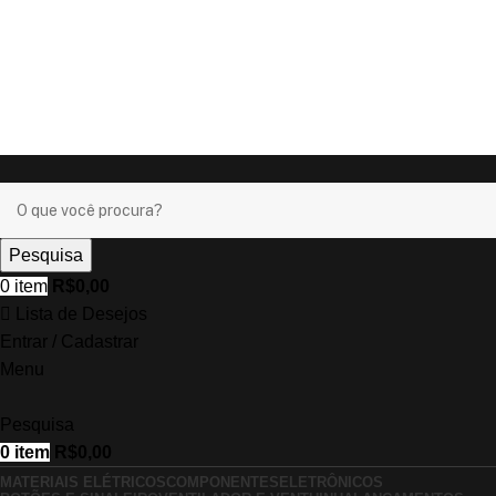
Ganhe
+17% OFF
nos pagamentos com o
PIX
!
Ganhe
+17% OFF
nos pagamentos com o
PIX
!
Pesquisa
0
item
R$
0,00
Lista de Desejos
Entrar / Cadastrar
Menu
Pesquisa
0
item
R$
0,00
MATERIAIS ELÉTRICOS
COMPONENTES
ELETRÔNICOS