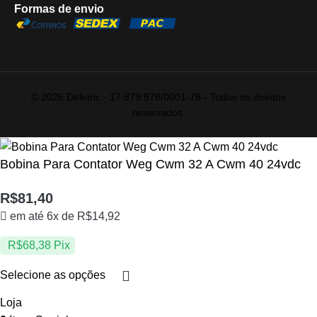
Formas de envio
© 2026 Deletric - 17.879.978/0001-78 - Todos os direitos
reservados.
Bobina Para Contator Weg Cwm 32 A Cwm 40 24vdc
R$
81,40
em até 6x de
R$
14,92
R$
68,38
Pix
Selecione as opções
Loja