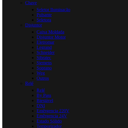
Chave
Seletor Iluminação
Pulsante
Seletora
Disjuntor
Caixa Moldada
Disjuntor Motor
Eletromar
Legrand
Schneider
Sibratec
Siemens
Soprano
Weg
Outros
Relé
Relé
By Pass
Biestável
DNI
Emêrgencia 220V
Emêrgencia 24V
Estado Sólido
Temporizador