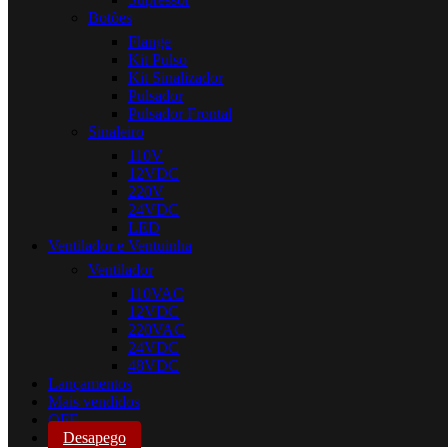
Botões
Flange
Kit Pulso
Kit Sinalizador
Pulsador
Pulsador Frontal
Sinaleiro
110V
12VDC
220V
24VDC
LED
Ventilador e Ventuinha
Ventilador
110VAC
12VDC
220VAC
24VDC
48VDC
Lançamentos
Mais vendidos
OFF
Desapego