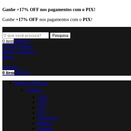
Ganhe
+17% OFF
nos pagamentos com o
PIX
!
Ganhe
+17% OFF
nos pagamentos com o
PIX
!
Pesquisa
0
item
R$
0,00
Lista de Desejos
Entrar / Cadastrar
Menu
Pesquisa
0
item
R$
0,00
Materiais Elétricos
Contator
110V
220V
12V
24V
Acessórios
Bobina
Grandes