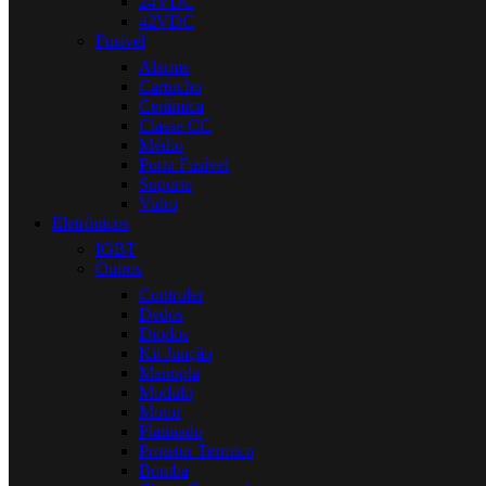
24VDC
42VDC
Fusível
Alarme
Cartucho
Cerâmica
Classe CC
Médio
Porta Fusível
Suporte
Vidro
Eletrônicos
IGBT
Outros
Controler
Dedos
Diodos
Kit Junção
Manopla
Modulo
Motor
Platinado
Protetor Termico
Bomba