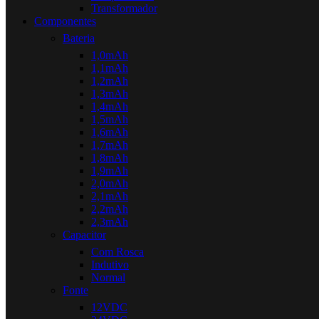
Transformador
Componentes
Bateria
1,0mAh
1,1mAh
1,2mAh
1,3mAh
1,4mAh
1,5mAh
1,6mAh
1,7mAh
1,8mAh
1,9mAh
2,0mAh
2,1mAh
2,2mAh
2,3mAh
Capacitor
Com Rosca
Indutivo
Normal
Fonte
12VDC