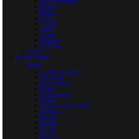
Chave Comutadora
Registro
Resistor
Sensor
Terminal
Tiristor
Tomada
Transdutor
Centrifugo
Tyristor
Botões e Sinaleiro
Blocos
Aux Disjuntor Motor
Aux Lateral
Bloco Retenção
Contato
Contato Frontal
Contator
Conector Disjuntor Motor
Externo DM
Led 110v
Led 220v
Led 24v
Led 48v
Supressor