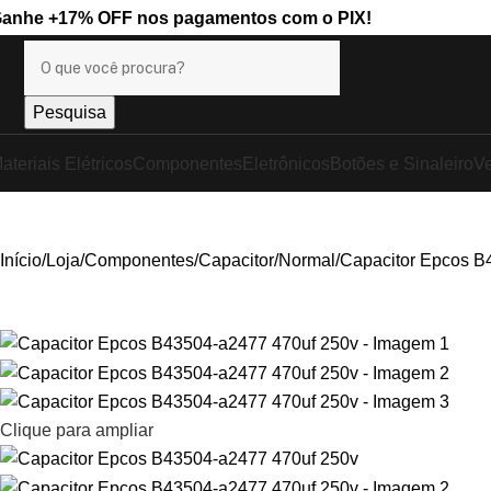
Ganhe
+17% OFF
nos pagamentos com o
PIX
!
Pesquisa
ateriais Elétricos
Componentes
Eletrônicos
Botões e Sinaleiro
Ve
Início
Loja
Componentes
Capacitor
Normal
Capacitor Epcos B
Clique para ampliar