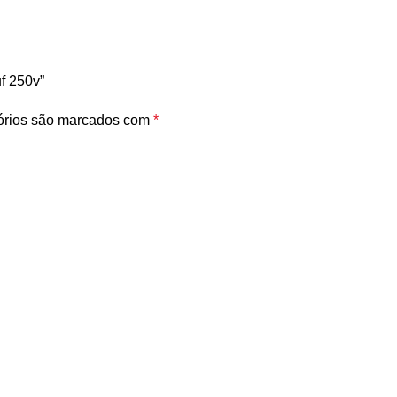
f 250v”
órios são marcados com
*