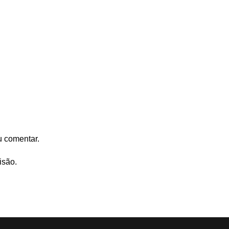
u comentar.
isão.