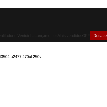
ntilador e Ventuinha
Lançamentos
Mais vendidos
OFF
Desape
43504-a2477 470uf 250v