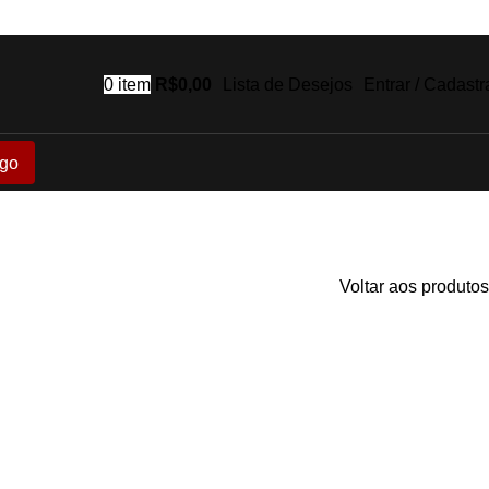
0
item
R$
0,00
Lista de Desejos
Entrar / Cadastr
go
Voltar aos produtos