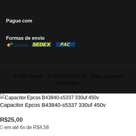
Pague com
Formas de envio
© 2026 Deletric - 17.879.978/0001-78 - Todos os direitos
reservados.
Capacitor Epcos B43840-s5337 330uf 450v
R$
25,00
em até 6x de
R$
4,58