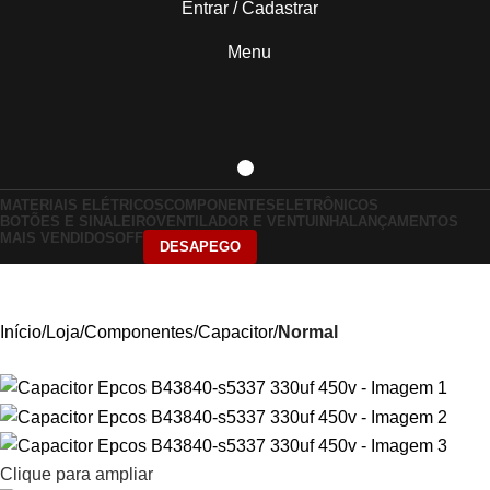
Entrar / Cadastrar
Menu
MATERIAIS ELÉTRICOS
COMPONENTES
ELETRÔNICOS
BOTÕES E SINALEIRO
VENTILADOR E VENTUINHA
LANÇAMENTOS
MAIS VENDIDOS
OFF
DESAPEGO
Início
Loja
Componentes
Capacitor
Normal
Clique para ampliar