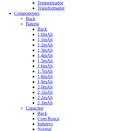
Temporizador
Transformador
Componentes
Back
Bateria
Back
1,0mAh
1,1mAh
1,2mAh
1,3mAh
1,4mAh
1,5mAh
1,6mAh
1,7mAh
1,8mAh
1,9mAh
2,0mAh
2,1mAh
2,2mAh
2,3mAh
Capacitor
Back
Com Rosca
Indutivo
Normal