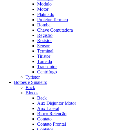
Modulo
Motor
Platinado
Protetor Termico
Bomba
Chave Comutadora
Registro
Resistor
Sensor
Terminal
Tiristor
Tomada
Transdutor
Centrifugo
Tyristor
Botões e Sinaleiro
Back
Blocos
Back
Aux Disjuntor Motor
Aux Lateral
Bloco Retenção
Contato
Contato Frontal
Contator