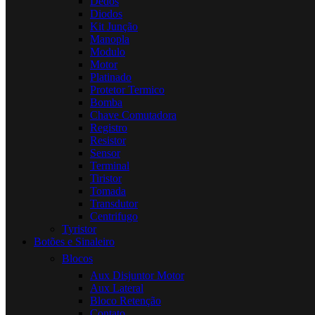
Dedos
Diodos
Kit Junção
Manopla
Modulo
Motor
Platinado
Protetor Termico
Bomba
Chave Comutadora
Registro
Resistor
Sensor
Terminal
Tiristor
Tomada
Transdutor
Centrifugo
Tyristor
Botões e Sinaleiro
Blocos
Aux Disjuntor Motor
Aux Lateral
Bloco Retenção
Contato