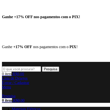
Ganhe
+17% OFF
nos pagamentos com o
PIX
!
Ganhe
+17% OFF
nos pagamentos com o
PIX
!
Pesquisa
0
item
R$
0,00
Lista de Desejos
Entrar / Cadastrar
Menu
Pesquisa
0
item
R$
0,00
Materiais Elétricos