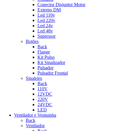
Conector Disjuntor Motor
Externo DM
Led 110v
Led 220v
Led 24v
Led 48v
Supressor
Botões
Back
Flange
Kit Pulso
Kit Sinalizador
Pulsador
Pulsador Frontal
Sinaleiro
Back
110V
12VDC
220V
24VDC
LED
Ventilador e Ventuinha
Back
Ventilador
Back