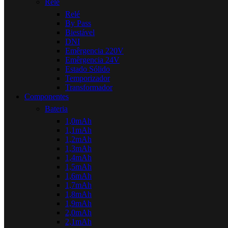
Relé
Relé
By Pass
Biestável
DNI
Emêrgencia 220V
Emêrgencia 24V
Estado Sólido
Temporizador
Transformador
Componentes
Bateria
1,0mAh
1,1mAh
1,2mAh
1,3mAh
1,4mAh
1,5mAh
1,6mAh
1,7mAh
1,8mAh
1,9mAh
2,0mAh
2,1mAh