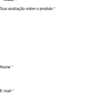
Nome
*
E-mail
*
Salvar meus dados neste navegador para a próxima vez que e
Você tem que estar logado para poder adicionar fotos à sua rev