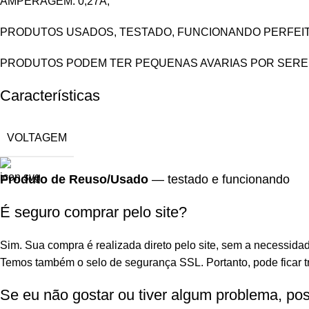
Características
VOLTAGEM
Produto de Reuso/Usado
— testado e funcionando
É seguro comprar pelo site?
Sim. Sua compra é realizada direto pelo site, sem a necessidad
Temos também o selo de segurança SSL. Portanto, pode ficar tr
Se eu não gostar ou tiver algum problema, po
Sim. Você pode devolver em até 7 dias após o recebimento cas
Tenho dúvidas, como faço para entrar em cont
Temos os nossos contatos disponíveis todos os dias da seman