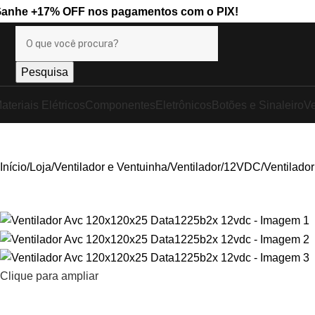
Ganhe
+17% OFF
nos pagamentos com o
PIX
!
Pesquisa
ateriais Elétricos
Componentes
Eletrônicos
Botões e Sinaleiro
Ve
Início
Loja
Ventilador e Ventuinha
Ventilador
12VDC
Ventilado
Clique para ampliar