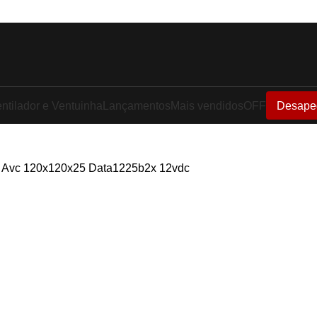
ntilador e Ventuinha
Lançamentos
Mais vendidos
OFF
Desape
r Avc 120x120x25 Data1225b2x 12vdc