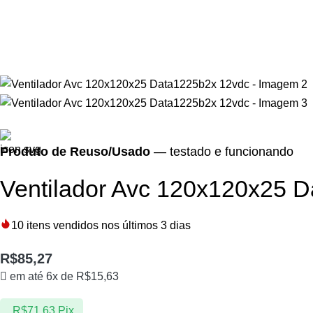
Produto de Reuso/Usado
— testado e funcionando
Ventilador Avc 120x120x25 
10
itens vendidos nos últimos 3 dias
R$
85,27
em até 6x de
R$
15,63
R$
71,63
Pix
Ver os meios de pagamento