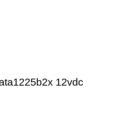
Data1225b2x 12vdc
12VDC