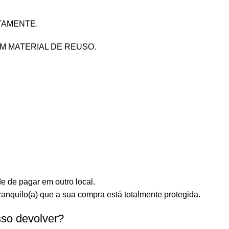
e de pagar em outro local.
anquilo(a) que a sua compra está totalmente protegida.
sso devolver?
o o produto esteja devidamente lacrado e sem uso.
ato?
a.