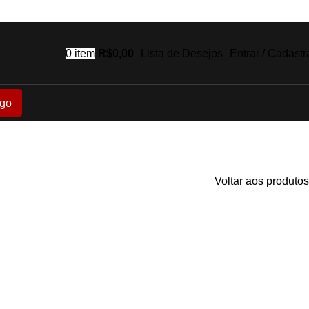
0
item
R$
0,00
Lista de Desejos
Entrar / Cadastr
go
Voltar aos produtos