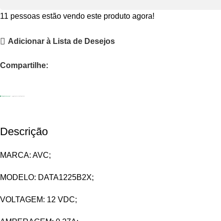
Compartilhe:
Descrição
MARCA: AVC;
MODELO: DATA1225B2X;
VOLTAGEM: 12 VDC;
AMPERAGEM: 0,27A;
PRODUTOS USADOS, TESTADO, FUNCIONANDO PERFEI
PRODUTOS PODEM TER PEQUENAS AVARIAS POR SEREM