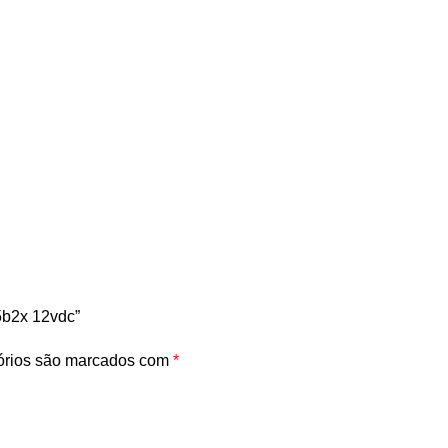
5b2x 12vdc”
órios são marcados com
*