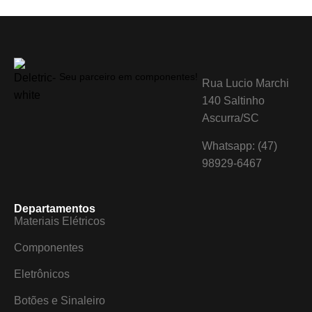
Seu parceiro em componentes!
Rua Lucio Marchi
140 Saltinho
Ascurra/SC
Whatsapp: (47)
98929-6467
Departamentos
Materiais Elétricos
Componentes
Eletrônicos
Botões e Sinaleiro