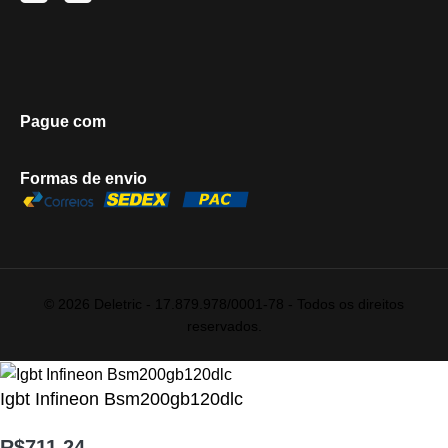
Pague com
Formas de envio
© 2026 Deletric - 17.879.978/0001-78 - Todos os direitos
reservados.
Igbt Infineon Bsm200gb120dlc
R$
711,24