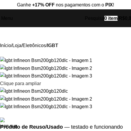
Ganhe
+17% OFF
nos pagamentos com o
PIX
!
Menu
Pesquisa
0
item
R$
0,
Início
Loja
Eletrônicos
IGBT
Clique para ampliar
Produto de Reuso/Usado
— testado e funcionando