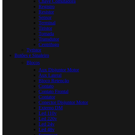
Chave Comutadora
Registro
Resistor
Sensor
Terminal
Tiristor
Tomada
Transdutor
Centrifugo
Tyristor
Botões e Sinaleiro
Blocos
Aux Disjuntor Motor
Aux Lateral
Bloco Retenção
Contato
Contato Frontal
Contator
Conector Disjuntor Motor
Externo DM
Led 110v
Led 220v
Led 24v
Led 48v
Supressor