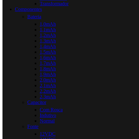
Transformador
Componentes
Bateria
1,0mAh
1,1mAh
1,2mAh
1,3mAh
1,4mAh
1,5mAh
1,6mAh
1,7mAh
1,8mAh
1,9mAh
2,0mAh
2,1mAh
2,2mAh
2,3mAh
Capacitor
Com Rosca
Indutivo
Normal
Fonte
12VDC