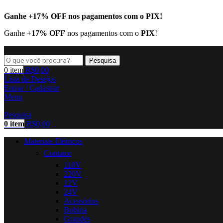
Ganhe
+17% OFF
nos pagamentos com o
PIX
!
Ganhe
+17% OFF
nos pagamentos com o
PIX
!
Pesquisa
0
item
R$
0,00
Lista de Desejos
Entrar / Cadastrar
Menu
Pesquisa
0
item
R$
0,00
Materiais Elétricos
Contator
110V
220V
12V
24V
Acessórios
Bobina
Grandes