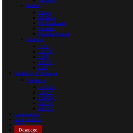
Botões
Flange
Kit Pulso
Kit Sinalizador
Pulsador
Pulsador Frontal
Sinaleiro
110V
12VDC
220V
24VDC
LED
Ventilador e Ventuinha
Ventilador
110VAC
12VDC
220VAC
24VDC
48VDC
Lançamentos
Mais vendidos
OFF
Desapego