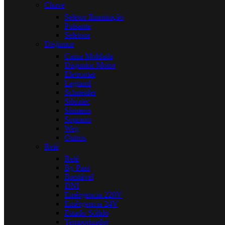
Chave
Seletor Iluminação
Pulsante
Seletora
Disjuntor
Caixa Moldada
Disjuntor Motor
Eletromar
Legrand
Schneider
Sibratec
Siemens
Soprano
Weg
Outros
Relé
Relé
By Pass
Biestável
DNI
Emêrgencia 220V
Emêrgencia 24V
Estado Sólido
Temporizador