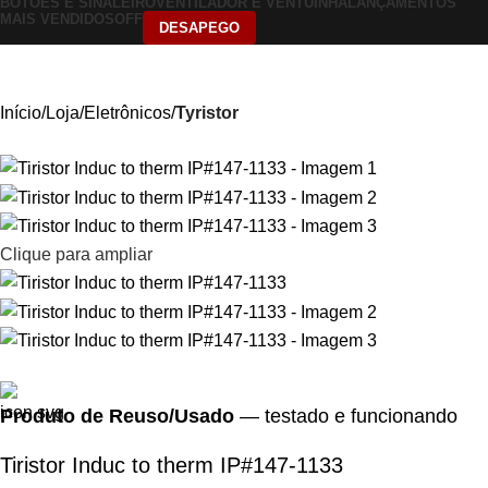
BOTÕES E SINALEIRO
VENTILADOR E VENTUINHA
LANÇAMENTOS
MAIS VENDIDOS
OFF
DESAPEGO
Início
Loja
Eletrônicos
Tyristor
Clique para ampliar
Produto de Reuso/Usado
— testado e funcionando
Tiristor Induc to therm IP#147-1133