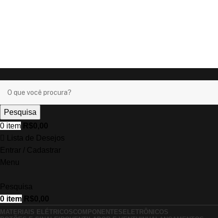
Ganhe
+17% OFF
nos pagamentos com o
PIX
!
Ganhe
+17% OFF
nos pagamentos com o
PIX
!
Pesquisa
0
item
R$
0,00
Lista de Desejos
Entrar / Cadastrar
Menu
Pesquisa
0
item
R$
0,00
MATERIAIS ELÉTRICOS
COMPONENTES
ELETRÔNICOS