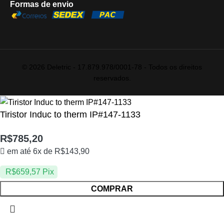
Formas de envio
© 2026 Deletric - 17.879.978/0001-78 - Todos os direitos
reservados.
Tiristor Induc to therm IP#147-1133
R$
785,20
em até 6x de
R$
143,90
R$
659,57
Pix
COMPRAR