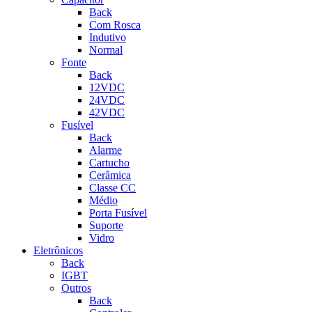
Back
Com Rosca
Indutivo
Normal
Fonte
Back
12VDC
24VDC
42VDC
Fusível
Back
Alarme
Cartucho
Cerâmica
Classe CC
Médio
Porta Fusível
Suporte
Vidro
Eletrônicos
Back
IGBT
Outros
Back