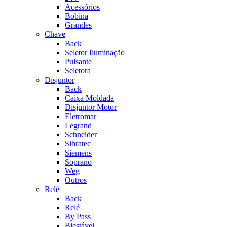
Acessórios
Bobina
Grandes
Chave
Back
Seletor Iluminação
Pulsante
Seletora
Disjuntor
Back
Caixa Moldada
Disjuntor Motor
Eletromar
Legrand
Schneider
Sibratec
Siemens
Soprano
Weg
Outros
Relé
Back
Relé
By Pass
Biestável