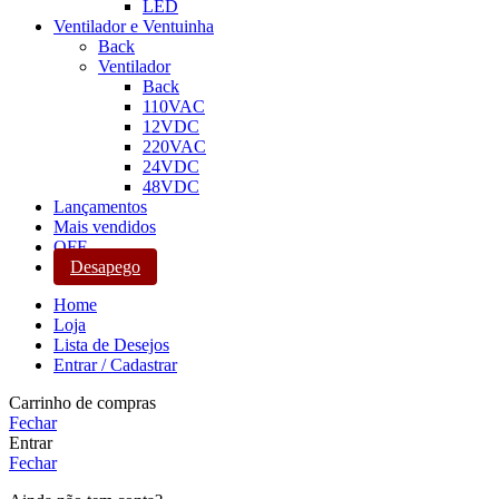
LED
Ventilador e Ventuinha
Back
Ventilador
Back
110VAC
12VDC
220VAC
24VDC
48VDC
Lançamentos
Mais vendidos
OFF
Desapego
Home
Loja
Lista de Desejos
Entrar / Cadastrar
Carrinho de compras
Fechar
Entrar
Fechar