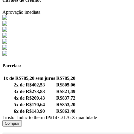
Cartões de crédito:
Aprovação imediata
Parcelas:
1x de
R$
785,20
sem juros
R$
785,20
2x de
R$
402,53
R$
805,06
3x de
R$
273,83
R$
821,49
4x de
R$
209,43
R$
837,72
5x de
R$
170,64
R$
853,20
6x de
R$
143,90
R$
863,40
Tiristor Induc to therm IP#147-3176-Z quantidade
Comprar