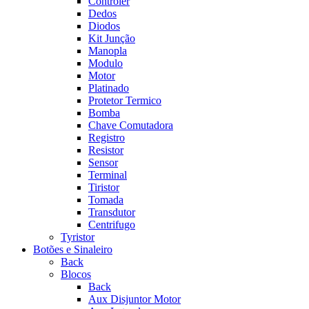
Controler
Dedos
Diodos
Kit Junção
Manopla
Modulo
Motor
Platinado
Protetor Termico
Bomba
Chave Comutadora
Registro
Resistor
Sensor
Terminal
Tiristor
Tomada
Transdutor
Centrifugo
Tyristor
Botões e Sinaleiro
Back
Blocos
Back
Aux Disjuntor Motor