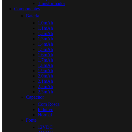
Transformador
Componentes
Bateria
1,0mAh
1,1mAh
1,2mAh
1,3mAh
1,4mAh
1,5mAh
1,6mAh
1,7mAh
1,8mAh
1,9mAh
2,0mAh
2,1mAh
2,2mAh
2,3mAh
Capacitor
Com Rosca
Indutivo
Normal
Fonte
12VDC