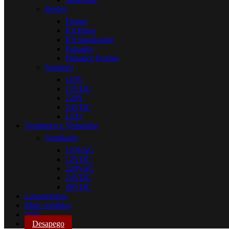
Botões
Flange
Kit Pulso
Kit Sinalizador
Pulsador
Pulsador Frontal
Sinaleiro
110V
12VDC
220V
24VDC
LED
Ventilador e Ventuinha
Ventilador
110VAC
12VDC
220VAC
24VDC
48VDC
Lançamentos
Mais vendidos
OFF
Desapego