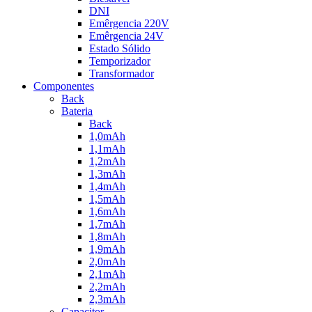
DNI
Emêrgencia 220V
Emêrgencia 24V
Estado Sólido
Temporizador
Transformador
Componentes
Back
Bateria
Back
1,0mAh
1,1mAh
1,2mAh
1,3mAh
1,4mAh
1,5mAh
1,6mAh
1,7mAh
1,8mAh
1,9mAh
2,0mAh
2,1mAh
2,2mAh
2,3mAh
Capacitor