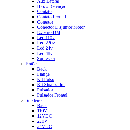
Aux Lateral
Bloco Retenção
Contato
Contato Frontal
Contator
Conector Disjuntor Motor
Externo DM
Led 110v
Led 220v
Led 24v
Led 48v
Supressor
Botões
Back
Flange
Kit Pulso
Kit Sinalizador
Pulsador
Pulsador Frontal
Sinaleiro
Back
110V
12VDC
220V
24VDC