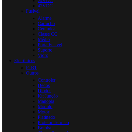
24VDC
42VDC
Fusível
Alarme
Cartucho
Cerâmica
Classe CC
Médio
Porta Fusível
Suporte
Vidro
Eletrônicos
IGBT
Outros
Controler
Dedos
Diodos
Kit Junção
Manopla
Modulo
Motor
Platinado
Protetor Termico
Bomba