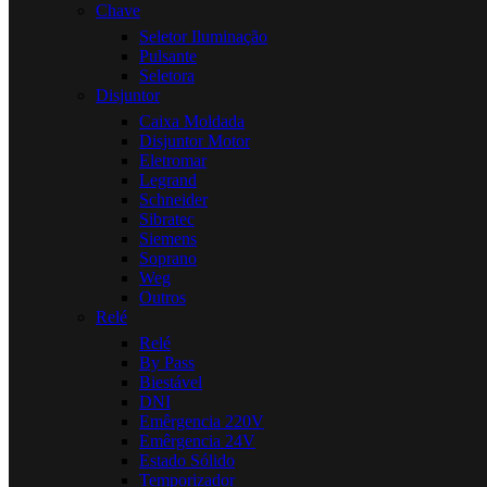
Chave
Seletor Iluminação
Pulsante
Seletora
Disjuntor
Caixa Moldada
Disjuntor Motor
Eletromar
Legrand
Schneider
Sibratec
Siemens
Soprano
Weg
Outros
Relé
Relé
By Pass
Biestável
DNI
Emêrgencia 220V
Emêrgencia 24V
Estado Sólido
Temporizador