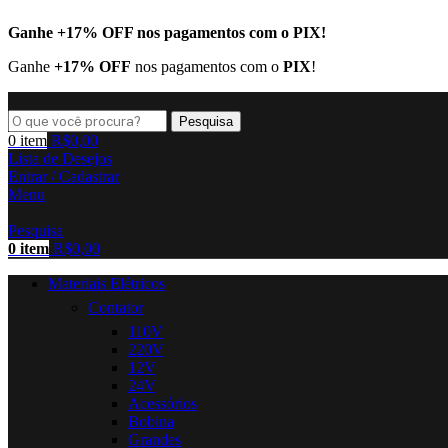
Ganhe
+17% OFF
nos pagamentos com o
PIX
!
Ganhe
+17% OFF
nos pagamentos com o
PIX
!
Pesquisa
0
item
R$
0,00
Lista de Desejos
Entrar / Cadastrar
Menu
Pesquisa
0
item
R$
0,00
Materiais Elétricos
Contator
110V
220V
12V
24V
Acessórios
Bobina
Grandes