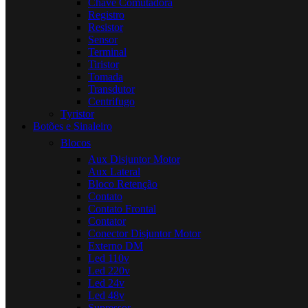
Chave Comutadora
Registro
Resistor
Sensor
Terminal
Tiristor
Tomada
Transdutor
Centrifugo
Tyristor
Botões e Sinaleiro
Blocos
Aux Disjuntor Motor
Aux Lateral
Bloco Retenção
Contato
Contato Frontal
Contator
Conector Disjuntor Motor
Externo DM
Led 110v
Led 220v
Led 24v
Led 48v
Supressor